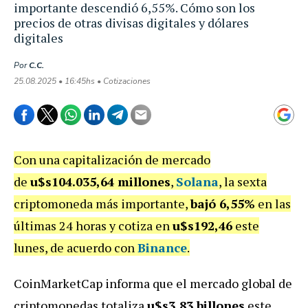
importante descendió 6,55%. Cómo son los
precios de otras divisas digitales y dólares
digitales
Por
C.C.
25.08.2025 • 16:45hs • Cotizaciones
Con una capitalización de mercado
de
u$s104.035,64 millones
,
Solana
, la sexta
criptomoneda más importante,
bajó 6,55%
en las
últimas 24 horas y cotiza en
u$s192,46
este
lunes, de acuerdo con
Binance
.
CoinMarketCap informa que el mercado global de
criptomonedas totaliza
u$s3,83 billones
este