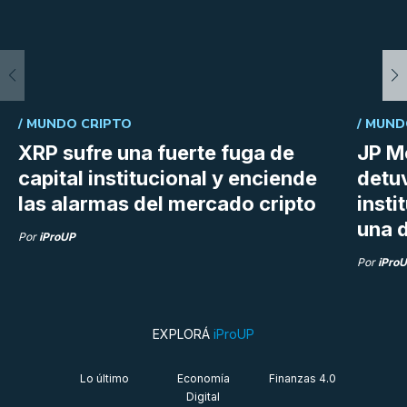
/
MUNDO CRIPTO
/
MUND
XRP sufre una fuerte fuga de
JP M
capital institucional y enciende
detu
las alarmas del mercado cripto
insti
una d
Por
iProUP
Por
iPro
EXPLORÁ
iProUP
Lo último
Economía
Finanzas 4.0
Digital