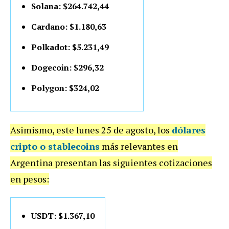
Solana: $264.742,44
Cardano: $1.180,63
Polkadot: $5.231,49
Dogecoin: $296,32
Polygon: $324,02
Asimismo, este lunes 25 de agosto, los
dólares
cripto o stablecoins
más relevantes en
Argentina presentan las siguientes cotizaciones
en pesos:
USDT: $1.367,10