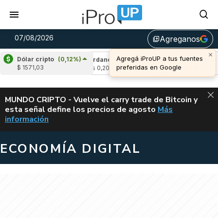
07/08/2026
Agreganos
library_add
×
Agregá iProUP a tus fuentes
Dólar cripto
(0,12%)
-2,47%)
Cardano
(6,39%)
Avalanche
(-4,
preferidas en Google
$ 1571,03
u$s 0,20
u$s 6,41
ALERTA
MUNDO CRIPTO - Vuelve el carry trade de Bitcoin y
esta señal define los precios de agosto
Más
VUELVE EL CAR
información
ECONOMÍA DIGITAL