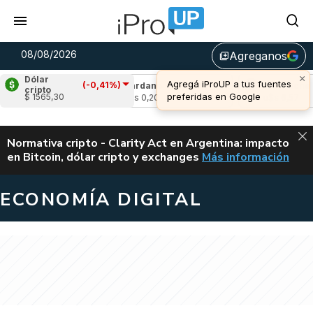
08/08/2026
Agreganos
library_add
×
Dólar
Agregá iProUP a tus fuentes
(-0,41%)
(-0,74%)
Cardano
(-0,04%)
Avalanche
(2,
cripto
preferidas en Google
$ 1565,30
u$s 0,20
u$s 6,57
ALERTA
Normativa cripto - Clarity Act en Argentina: impacto
en Bitcoin, dólar cripto y exchanges
Más información
CLARITY ACT EN AR
ECONOMÍA DIGITAL