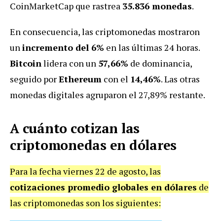
CoinMarketCap que rastrea
35.836 monedas
.
En consecuencia, las criptomonedas mostraron
un
incremento del 6%
en las últimas 24 horas.
Bitcoin
lidera con un
57,66%
de dominancia,
seguido por
Ethereum
con el
14,46%
. Las otras
monedas digitales agruparon el 27,89% restante.
A cuánto cotizan las
criptomonedas en dólares
Para la fecha viernes 22 de agosto, las
cotizaciones promedio globales en dólares
de
las criptomonedas son los siguientes: