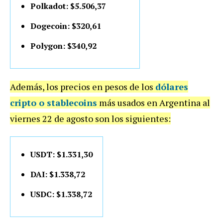
Polkadot: $5.506,37
Dogecoin: $320,61
Polygon: $340,92
Además, los precios en pesos de los
dólares
cripto o stablecoins
más usados en Argentina al
viernes 22 de agosto son los siguientes:
USDT: $1.331,30
DAI: $1.338,72
USDC: $1.338,72