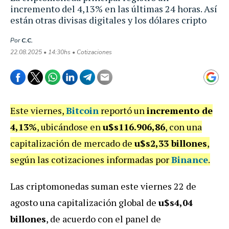
incremento del 4,13% en las últimas 24 horas. Así
están otras divisas digitales y los dólares cripto
Por
C.C.
22.08.2025 • 14:30hs • Cotizaciones
Este viernes,
Bitcoin
reportó un
incremento de
4,13%
, ubicándose en
u$s116.906,86
, con una
capitalización de mercado de
u$s2,33 billones
,
según las cotizaciones informadas por
Binance
.
Las criptomonedas suman este viernes 22 de
agosto una capitalización global de
u$s4,04
billones
, de acuerdo con el panel de