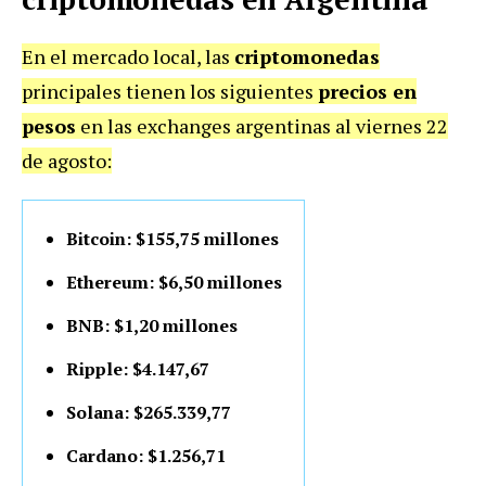
En el mercado local, las
criptomonedas
principales tienen los siguientes
precios en
pesos
en las exchanges argentinas al viernes 22
de agosto:
Bitcoin: $155,75 millones
Ethereum: $6,50 millones
BNB: $1,20 millones
Ripple: $4.147,67
Solana: $265.339,77
Cardano: $1.256,71