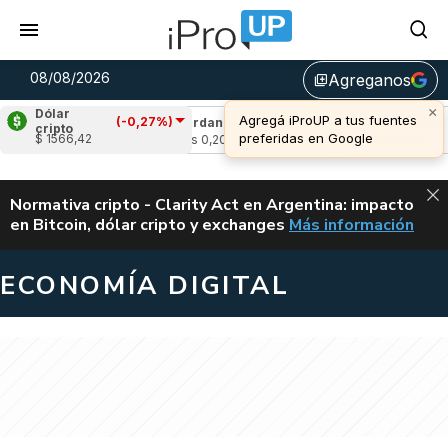
08/08/2026
Agreganos
library_add
×
Dólar
Agregá iProUP a tus fuentes
(-0,27%)
(0,93%)
Cardano
(-0,74%)
Avalanche
(2,
cripto
preferidas en Google
$ 1566,42
u$s 0,20
u$s 6,52
ALERTA
Normativa cripto - Clarity Act en Argentina: impacto
en Bitcoin, dólar cripto y exchanges
Más información
CLARITY ACT EN AR
ECONOMÍA DIGITAL