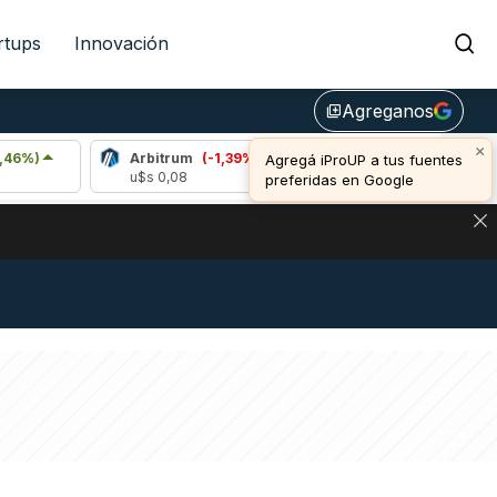
rtups
Innovación
Agreganos
library_add
×
Arbitrum
(-1,39%)
Bitcoin
(0,72%)
Agregá iProUP a tus fuentes
u$s 0,08
u$s 64.615,00
preferidas en Google
DE DE BITCOIN Y ESTA SEÑAL DEFINE LOS PRECIOS DE AG