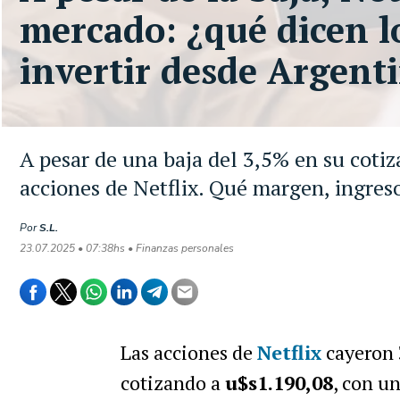
mercado: ¿qué dicen l
invertir desde Argent
A pesar de una baja del 3,5% en su cotiz
acciones de Netflix. Qué margen, ingreso
Por
S.L.
23.07.2025 • 07:38hs • Finanzas personales
Las acciones de
Netflix
cayeron
cotizando a
u$s1.190,08
, con un