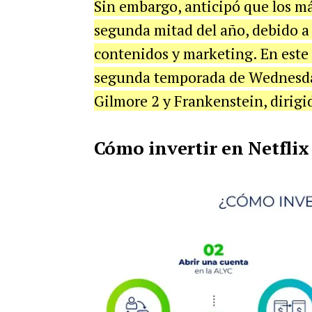
Sin embargo, anticipó que los má
segunda mitad del año, debido a
contenidos y marketing. En este
segunda temporada de Wednesday,
Gilmore 2 y Frankenstein, dirigi
Cómo invertir en Netflix