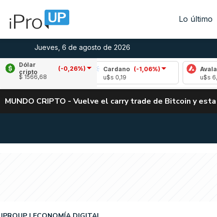
Lo último
Jueves, 6 de agosto de 2026
Dólar
(-0,26%)
(-1,93%)
Cardano
(-1,06%)
Avalanche
(0,
cripto
$ 1566,68
u$s 0,19
u$s 6,67
MUNDO CRIPTO - Vuelve el carry trade de Bitcoin y esta
IPROUP
ECONOMÍA DIGITAL