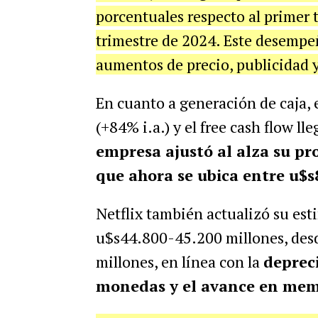
porcentuales respecto al primer 
trimestre de 2024. Este desempeñ
aumentos de precio, publicidad y
En cuanto a generación de caja, 
(+84% i.a.) y el free cash flow l
empresa ajustó al alza su pro
que ahora se ubica entre u$s
Netflix también actualizó su est
u$s44.800-45.200 millones, desd
millones, en línea con la
depreci
monedas y el avance en memb