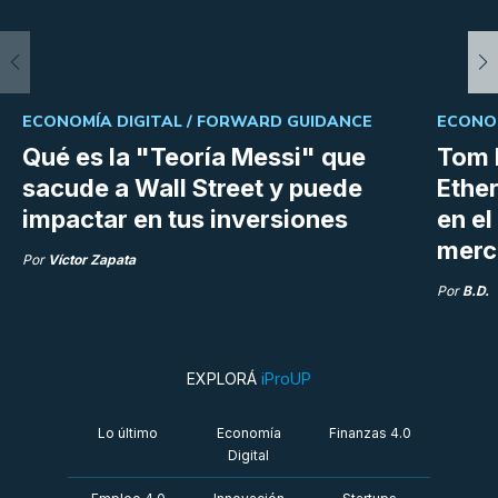
ECONOMÍA DIGITAL /
FORWARD GUIDANCE
ECONOM
Qué es la "Teoría Messi" que
Tom 
sacude a Wall Street y puede
Ethe
impactar en tus inversiones
en e
merc
Por
Víctor Zapata
Por
B.D.
EXPLORÁ
iProUP
Lo último
Economía
Finanzas 4.0
Digital