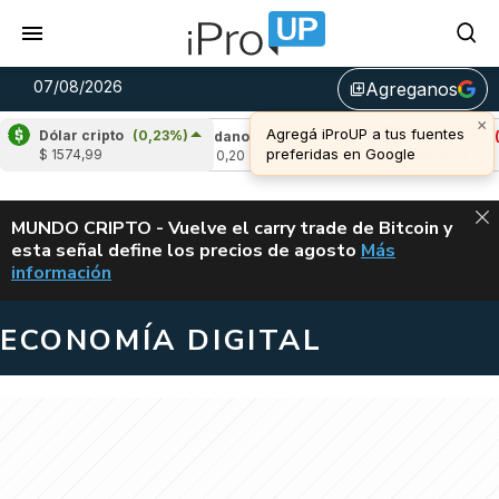
07/08/2026
Agreganos
library_add
×
Agregá iProUP a tus fuentes
Dólar cripto
(0,23%)
2,08%)
Cardano
(-4,53%)
Avalanche
(-0,5
preferidas en Google
$ 1574,99
u$s 0,20
u$s 6,44
ALERTA
MUNDO CRIPTO - Vuelve el carry trade de Bitcoin y
esta señal define los precios de agosto
Más
VUELVE EL CAR
información
ECONOMÍA DIGITAL