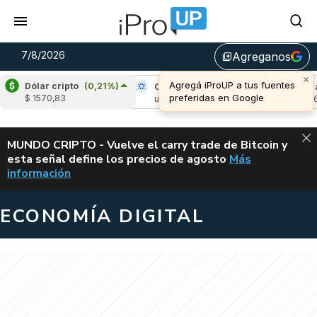
7/8/2026
Agreganos
library_add
×
Agregá iProUP a tus fuentes
Dólar cripto
(0,21%)
pple
(-1,57%)
Cardano
(4,80%)
Avalanch
preferidas en Google
$ 1570,83
 1,04
u$s 0,20
u$s 6,42
ALERTA
MUNDO CRIPTO - Vuelve el carry trade de Bitcoin y
esta señal define los precios de agosto
Más
VUELVE EL CAR
información
ECONOMÍA DIGITAL