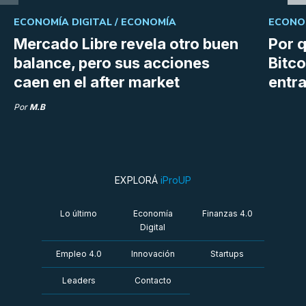
ECONOMÍA DIGITAL /
ECONOMÍA
ECONOM
Mercado Libre revela otro buen
Por q
balance, pero sus acciones
Bitco
caen en el after market
entra
Por
M.B
EXPLORÁ
iProUP
Lo último
Economía
Finanzas 4.0
Digital
Empleo 4.0
Innovación
Startups
Leaders
Contacto