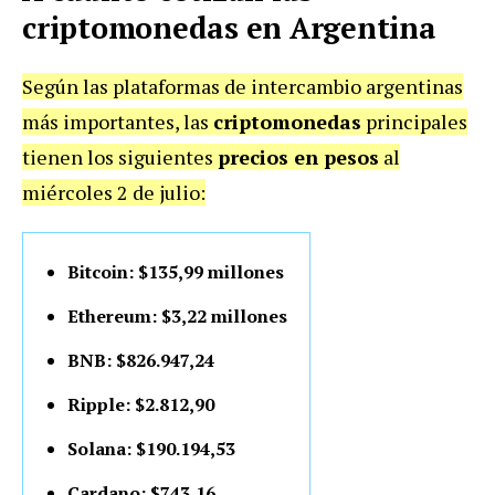
criptomonedas en Argentina
Según las plataformas de intercambio argentinas
más importantes, las
criptomonedas
principales
tienen los siguientes
precios en pesos
al
miércoles 2 de julio:
Bitcoin: $135,99 millones
Ethereum: $3,22 millones
BNB: $826.947,24
Ripple: $2.812,90
Solana: $190.194,53
Cardano: $743,16