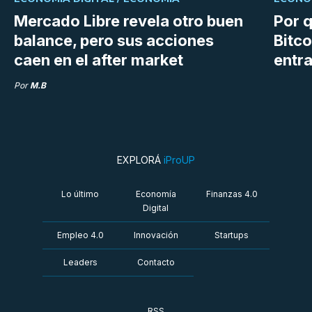
Mercado Libre revela otro buen
Por q
balance, pero sus acciones
Bitco
caen en el after market
entra
Por
M.B
EXPLORÁ
iProUP
Lo último
Economía
Finanzas 4.0
Digital
Empleo 4.0
Innovación
Startups
Leaders
Contacto
RSS