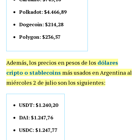
Polkadot: $4.466,89
Dogecoin: $214,28
Polygon: $236,57
Además, los precios en pesos de los
dólares
cripto o stablecoins
más usados en Argentina al
miércoles 2 de julio son los siguientes:
USDT: $1.240,20
DAI: $1.247,76
USDC: $1.247,77