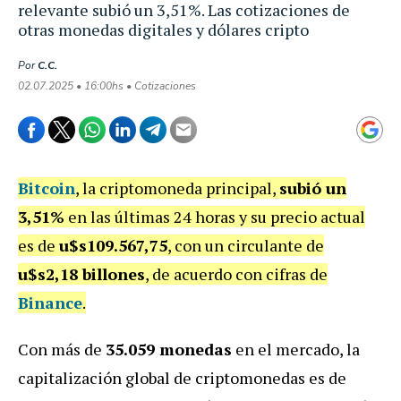
relevante subió un 3,51%. Las cotizaciones de
otras monedas digitales y dólares cripto
Por
C.C.
02.07.2025 • 16:00hs • Cotizaciones
Bitcoin
, la criptomoneda principal,
subió un
3,51%
en las últimas 24 horas y su precio actual
es de
u$s109.567,75
, con un circulante de
u$s2,18 billones
, de acuerdo con cifras de
Binance
.
Con más de
35.059 monedas
en el mercado, la
capitalización global de criptomonedas es de