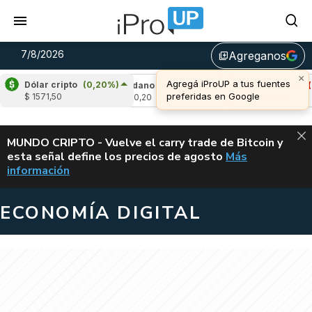
7/8/2026
Agreganos
library_add
×
Agregá iProUP a tus fuentes
Dólar cripto
(0,20%)
1,69%)
Cardano
(4,88%)
Avalanche
(-3,3
preferidas en Google
$ 1571,50
u$s 0,20
u$s 6,42
ALERTA
MUNDO CRIPTO - Vuelve el carry trade de Bitcoin y
esta señal define los precios de agosto
Más
VUELVE EL CAR
información
ECONOMÍA DIGITAL