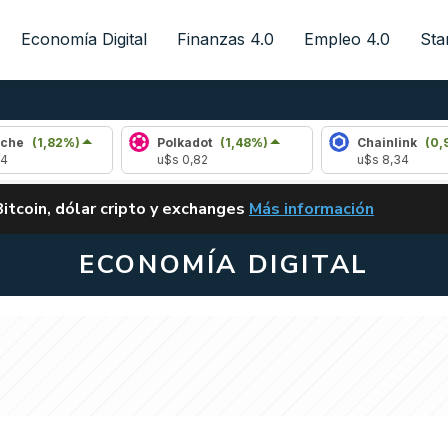
Economía Digital
Finanzas 4.0
Empleo 4.0
Sta
82%)
Polkadot
(1,48%)
Chainlink
(0,90%)
u$s 0,82
u$s 8,34
ALERTA
Bitcoin, dólar cripto y exchanges
Más información
CLARITY ACT EN ARGENTI
ECONOMÍA DIGITAL