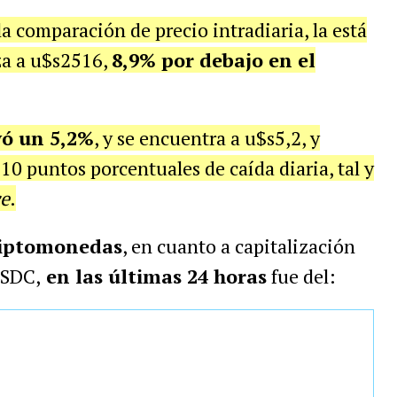
la comparación de precio intradiaria, la está
za a u$s2516,
8,9% por debajo en el
yó un 5,2%
, y se encuentra a u$s5,2, y
i 10 puntos porcentuales de caída diaria, tal y
e
.
iptomonedas
, en cuanto a capitalización
USDC,
en las últimas 24 horas
fue del: