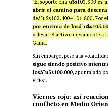
"El soporte enâ¯u$s103.300
es u
abrir el camino para descen
deâ¯u$s102.400–101.800. Por el
por encima de losâ¯u$s105.
y llevar el activo nuevamente a 
Gama.
Sin embargo, pese a la volatilida
sigue siendo positivo mient
losâ¯u$s100.000
, apuntalado po
ETFs".
Viernes rojo: así reaccion
conflicto en Medio Orien