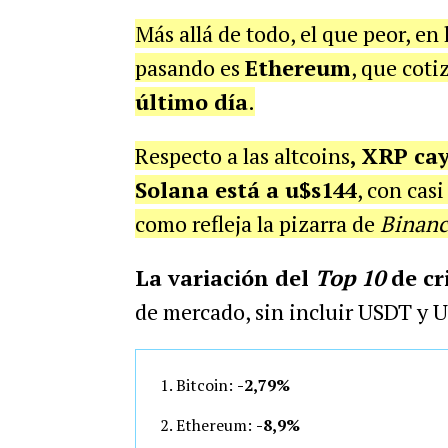
Más allá de todo, el que peor, en 
pasando es
Ethereum
, que coti
último día
.
Respecto a las altcoins
, XRP ca
Solana está a u$s144
, con cas
como refleja la pizarra de
Binanc
La variación del
Top 10
de cr
de mercado, sin incluir USDT y 
Bitcoin:
-2,79%
Ethereum:
-8,9%