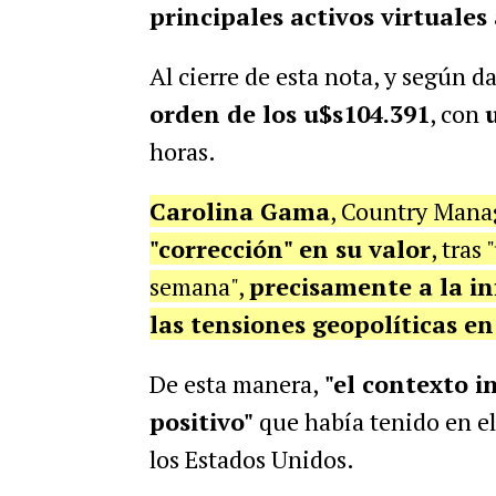
principales activos virtuales 
Al cierre de esta nota, y según d
orden de los u$s104.391
, con
horas.
Carolina Gama
, Country Mana
"corrección" en su valor
, tras
semana",
precisamente a la i
las tensiones geopolíticas en
De esta manera,
"el contexto i
positivo"
que había tenido en el 
los Estados Unidos.