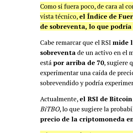
Como si fuera poco, de cara al co
vista técnico,
el Índice de Fuer
de sobreventa, lo que podría
Cabe remarcar que el RSI
mide l
sobreventa
de un activo en el 
está
por arriba de 70
, sugiere 
experimentar una caída de precio
sobrevendido y podría experimen
Actualmente,
el RSI de Bitcoin
BiTBO
, lo que sugiere la probab
precio de la criptomoneda en