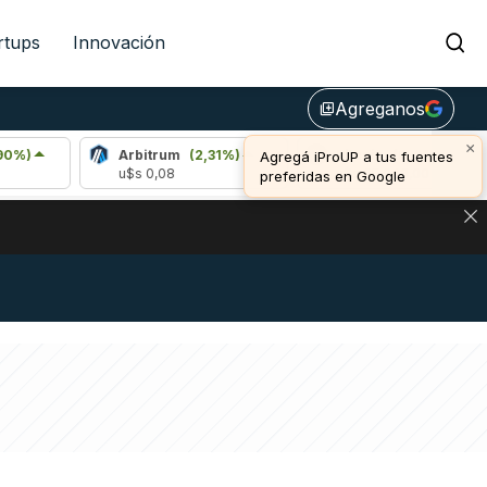
rtups
Innovación
Agreganos
library_add
×
Arbitrum
(2,31%)
Bitcoin
(0,44%)
Agregá iProUP a tus fuentes
u$s 0,08
u$s 65.043,00
preferidas en Google
NA: IMPACTO EN BITCOIN, DÓLAR CRIPTO Y EXCHANGES