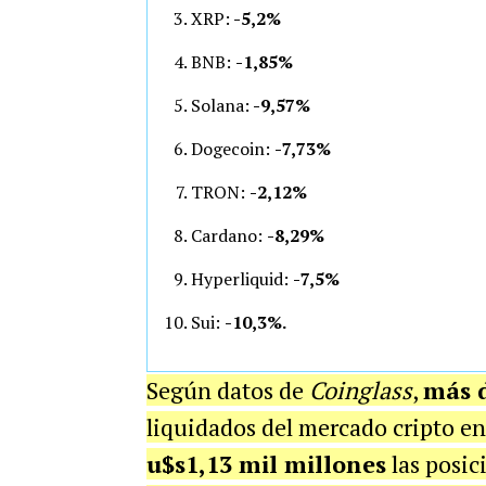
XRP:
-5,2%
BNB:
-1,85%
Solana:
-9,57%
Dogecoin:
-7,73%
TRON:
-2,12%
Cardano:
-8,29%
Hyperliquid:
-7,5%
Sui:
-10,3%.
Según datos de
Coinglass
,
más d
liquidados del mercado cripto en
u$s1,13 mil millones
las posic