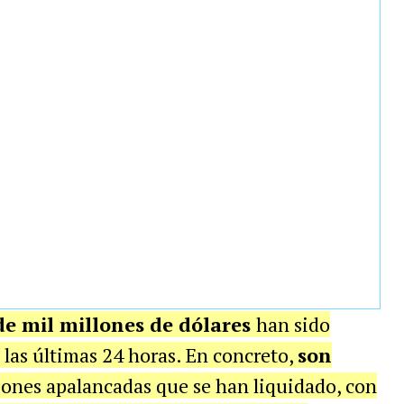
e mil millones de dólares
han sido
 las últimas 24 horas.
En concreto,
son
iones apalancadas que se han liquidado, con