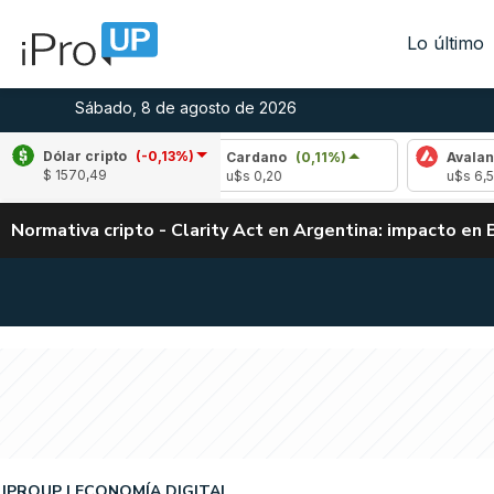
Lo último
Sábado, 8 de agosto de 2026
Dólar cripto
(-0,13%)
(2,76%)
Cardano
(0,11%)
Avalanche
(1,
$ 1570,49
5
u$s 0,20
u$s 6,54
Normativa cripto - Clarity Act en Argentina: impacto en 
IPROUP
ECONOMÍA DIGITAL