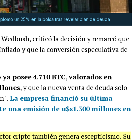
lomó un 25% en la bolsa tras revelar plan de deuda
e Wedbush, criticó la decisión y remarcó que
inflado y que la conversión especulativa de
 ya posee
4.710 BTC
,
valorados en
llones
, y que la nueva venta de deuda solo
ón".
La empresa financió su última
te una emisión de
u$s1.300 millones en
ector cripto también genera escepticismo. Su