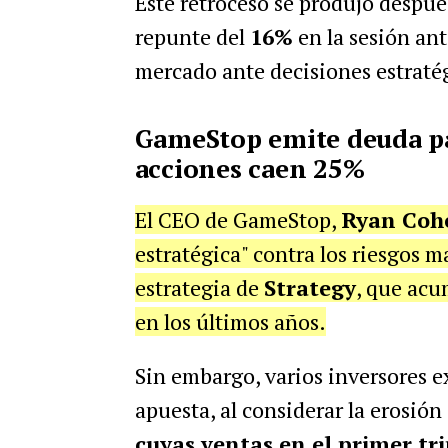
Este retroceso se produjo despu
repunte del
16%
en la sesión ante
mercado ante decisiones estraté
GameStop emite deuda pa
acciones caen 25%
El CEO de GameStop,
Ryan Coh
estratégica" contra los riesgos 
estrategia de
Strategy
, que acu
en los últimos años.
Sin embargo, varios inversores e
apuesta, al considerar la erosió
cuyas ventas en el primer tr