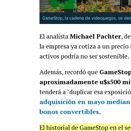
GameStop, la cadena de videojuegos, se desp
El analista
Michael Pachter
, d
la empresa ya cotiza a un precio 
activos podría no ser sostenible.
Además, recordó que
GameStop
aproximadamente
u$s500 mi
tenderá a "duplicar esa exposici
adquisición en mayo median
bonos convertibles
.
El historial de GameStop en el s