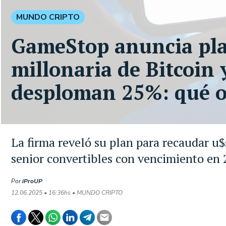
MUNDO CRIPTO
GameStop anuncia pl
millonaria de Bitcoin 
desploman 25%: qué o
La firma reveló su plan para recaudar u
senior convertibles con vencimiento en
Por
iProUP
12.06.2025 • 16:36hs • MUNDO CRIPTO