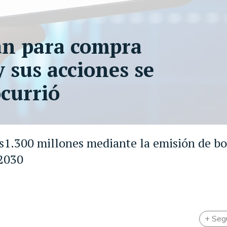
an para compra
y sus acciones se
currió
$s1.300 millones mediante la emisión de b
 2030
+ Seg