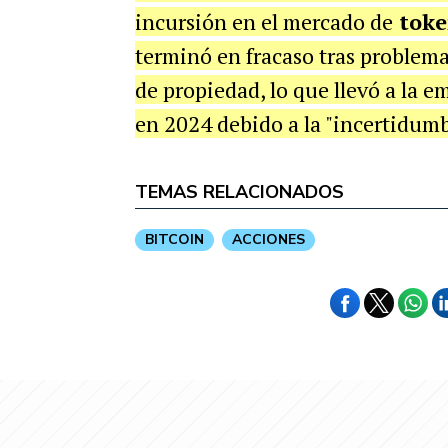
incursión en el mercado de
toke
terminó en fracaso tras problem
de propiedad, lo que llevó a la 
en 2024 debido a la "incertidumb
TEMAS RELACIONADOS
BITCOIN
ACCIONES