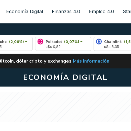
Economía Digital
Finanzas 4.0
Empleo 4.0
Sta
6%)
Polkadot
(0,07%)
Chainlink
(1,51%)
u$s 0,82
u$s 8,35
ALERTA
Bitcoin, dólar cripto y exchanges
Más información
CLARITY ACT EN ARGENTI
ECONOMÍA DIGITAL