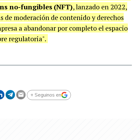
ns no-fungibles
(NFT)
, lanzado en 2022,
as de moderación de contenido y derechos
empresa a abandonar por completo el espacio
re regulatoria".
+ Seguinos en