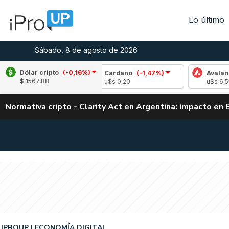
Lo último
Sábado, 8 de agosto de 2026
Dólar cripto
(-0,16%)
,30%)
Cardano
(-1,47%)
Avalanche
(2,0
$ 1567,88
u$s 0,20
u$s 6,55
Normativa cripto - Clarity Act en Argentina: impacto en 
IPROUP
ECONOMÍA DIGITAL