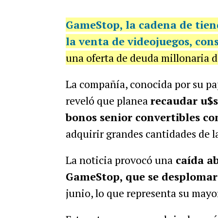
GameStop
, la cadena de tie
la venta de
videojuegos, cons
una oferta de deuda millonaria d
La compañía, conocida por su pa
reveló que planea
recaudar u$s
bonos senior convertibles c
adquirir grandes cantidades de 
La noticia provocó una
caída ab
GameStop, que se desplomar
junio, lo que representa su mayo