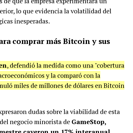
és de que la empresa experimentara un
rior, lo que evidencia la volatilidad del
gicas inesperadas.
ra comprar más Bitcoin y sus
en
, defendió la medida como una "cobertura
macroeconómicos y la comparó con la
muló miles de millones de dólares en Bitcoin
xpresaron dudas sobre la viabilidad de esta
n del negocio minorista de
GameStop,
imestre cayeron un 17% interanual,