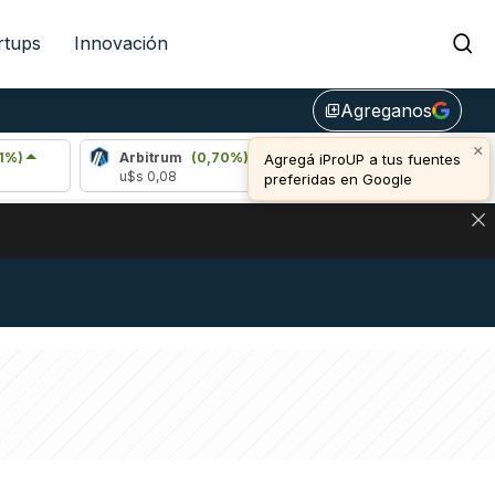
rtups
Innovación
Agreganos
library_add
×
Arbitrum
(0,70%)
Bitcoin
(-0,08%)
Agregá iProUP a tus fuentes
u$s 0,08
u$s 64.949,00
u
preferidas en Google
NA: IMPACTO EN BITCOIN, DÓLAR CRIPTO Y EXCHANGES