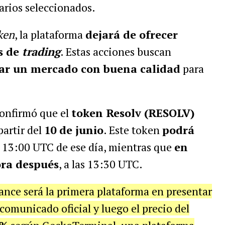
rios seleccionados.
ken
, la plataforma
dejará de ofrecer
s de
trading
. Estas acciones buscan
ar un mercado con buena calidad
para
onfirmó que el
token Resolv (RESOLV)
partir del
10 de junio
. Este token
podrá
s 13:00 UTC de ese día, mientras que
en
ra después
, a las 13:30 UTC.
nce será la primera plataforma en presentar
comunicado oficial y luego el precio del