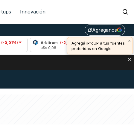
rtups
Innovación
Agreganos
library_add
×
)
Arbitrum
(-2,67%)
Bitcoin
(-0,65%)
Agregá iProUP a tus fuentes
u$s 0,08
u$s 64.413,00
preferidas en Google
DE DE BITCOIN Y ESTA SEÑAL DEFINE LOS PRECIOS DE AG