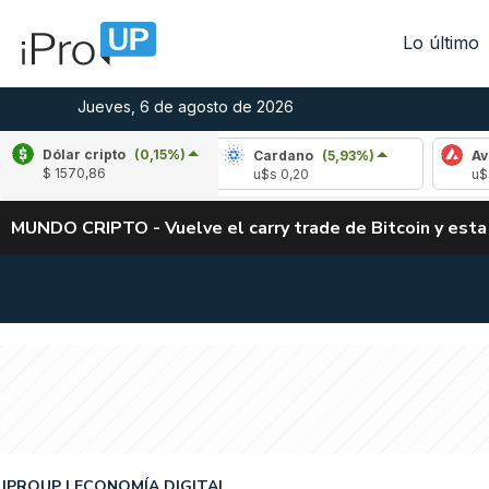
Lo último
Jueves, 6 de agosto de 2026
Dólar cripto
(0,15%)
ple
(-3,21%)
Cardano
(5,93%)
Avalanche
$ 1570,86
 1,04
u$s 0,20
u$s 6,45
MUNDO CRIPTO - Vuelve el carry trade de Bitcoin y esta
IPROUP
ECONOMÍA DIGITAL