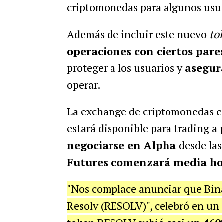
criptomonedas para algunos usua
Además de incluir este nuevo
to
operaciones con ciertos pare
proteger a los usuarios y
asegur
operar.
La exchange de criptomonedas c
estará disponible para trading a 
negociarse en Alpha
desde la
Futures comenzará media ho
"Nos complace anunciar que Bina
Resolv (RESOLV)", celebró en un 