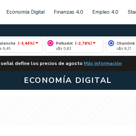
Economía Digital
Finanzas 4.0
Empleo 4.0
Sta
(-3,44%)
Polkadot
(-2,78%)
Chainlink
(-0,01%
u$s 0,82
u$s 8,21
ALERTA
 señal define los precios de agosto
Más información
VUELVE EL CARRY TRA
ECONOMÍA DIGITAL