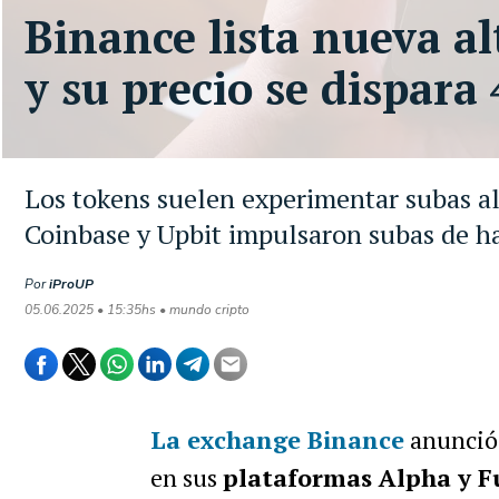
Binance lista nueva al
y su precio se dispar
Los tokens suelen experimentar subas al
Coinbase y Upbit impulsaron subas de ha
Por
iProUP
05.06.2025 • 15:35hs • mundo cripto
La exchange Binance
anunció
en sus
plataformas Alpha y F