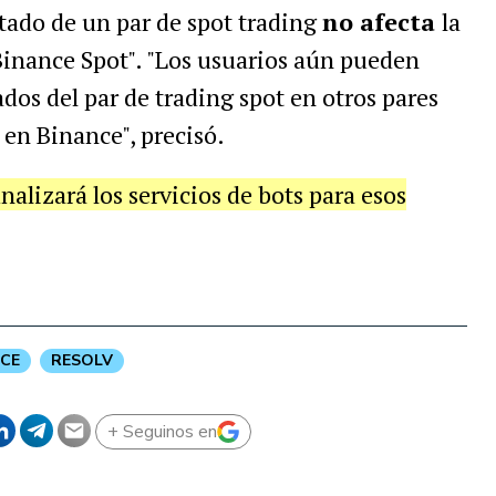
stado de un par de spot trading
no afecta
la
Binance Spot". "Los usuarios aún pueden
ados del par de trading spot en otros pares
 en Binance", precisó.
alizará los servicios de bots para esos
NCE
RESOLV
+ Seguinos en