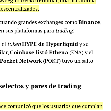
0%
según GeckoTerminal, una plataforma
escentralizados.
 cuando grandes exchanges como
Binance
,
en sus plataformas para
trading
.
 el
token
HYPE de Hyperliquid
y su
ilar,
Coinbase listó Ethena
(ENA) y el
Pocket Network
(POKT) tuvo un salto
selectos y pares de trading
ce comunicó que los usuarios que cumplan