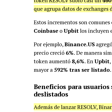
token RESOLV subió casi un
46
que agrupa datos de exchanges d
Estos incrementos son comunes
Coinbase
o
Upbit
los incluyen 
Por ejemplo,
Binance.US
agregó
precio creció
6%
. De manera sim
token aumentó
8,6%
. En
Upbit
,
mayor a
592% tras ser listado
.
Beneficios para usuarios 
deslistados
Además de lanzar RESOLV, Binan