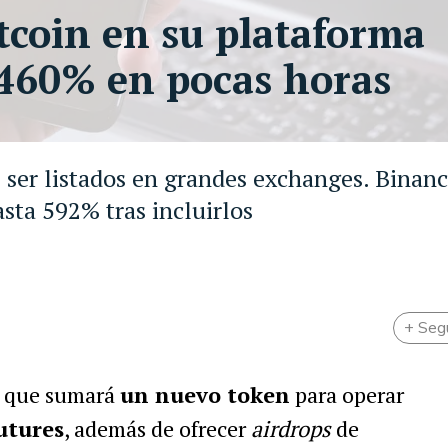
tcoin en su plataforma
a 460% en pocas horas
 ser listados en grandes exchanges. Binan
sta 592% tras incluirlos
+ Seg
 que sumará
un nuevo token
para operar
utures
, además de ofrecer
airdrops
de