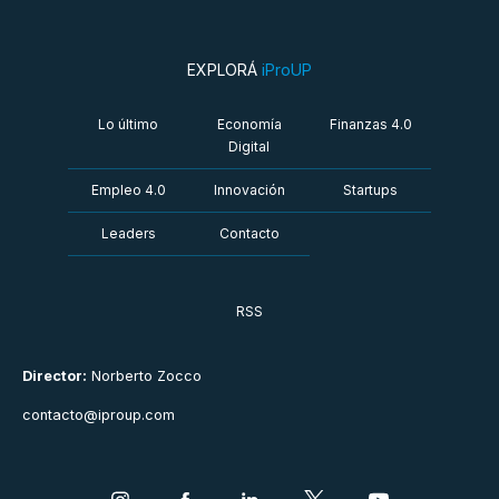
EXPLORÁ
iProUP
Lo último
Economía
Finanzas 4.0
Digital
Empleo 4.0
Innovación
Startups
Leaders
Contacto
RSS
Director:
Norberto Zocco
contacto@iproup.com