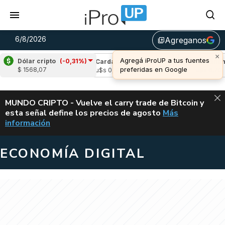
6/8/2026
Agreganos
library_add
×
Agregá iProUP a tus fuentes
Dólar cripto
(-0,31%)
(-1,95%)
Cardano
(-1,28%)
Avalanche
(0
preferidas en Google
$ 1568,07
05
u$s 0,19
u$s 6,70
ALERTA
MUNDO CRIPTO - Vuelve el carry trade de Bitcoin y
esta señal define los precios de agosto
Más
VUELVE EL CAR
información
ECONOMÍA DIGITAL