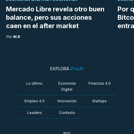
Mercado Libre revela otro buen
Por q
balance, pero sus acciones
Bitco
caen en el after market
entra
Por
M.B
EXPLORÁ
iProUP
Lo último
Economía
Finanzas 4.0
Digital
Empleo 4.0
Innovación
Startups
Leaders
Contacto
RSS