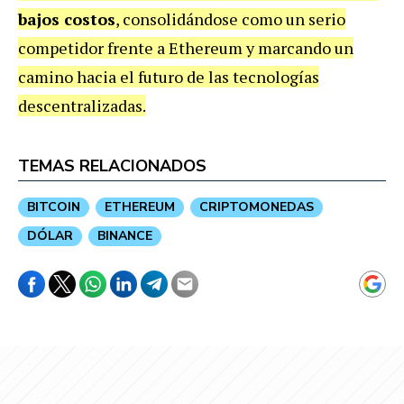
bajos costos
, consolidándose como un serio
competidor frente a Ethereum y marcando un
camino hacia el futuro de las tecnologías
descentralizadas.
TEMAS RELACIONADOS
BITCOIN
ETHEREUM
CRIPTOMONEDAS
DÓLAR
BINANCE