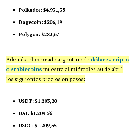
Polkadot: $4.931,35
Dogecoin: $206,19
Polygon: $282,67
Además, el mercado argentino de
dólares cripto
o stablecoins
muestra al miércoles 30 de abril
los siguientes precios en pesos:
USDT: $1.203,20
DAI: $1.209,56
USDC: $1.209,55