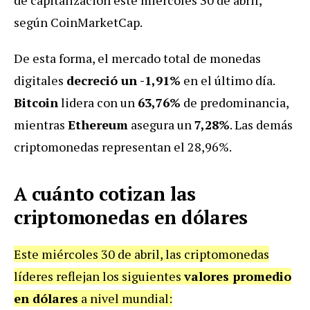
de capitalización este miércoles 30 de abril,
según CoinMarketCap.
De esta forma, el mercado total de monedas
digitales
decreció un -1,91%
en el último día.
Bitcoin
lidera con un
63,76%
de predominancia,
mientras
Ethereum
asegura un
7,28%
. Las demás
criptomonedas representan el 28,96%.
A cuánto cotizan las
criptomonedas en dólares
Este miércoles 30 de abril, las criptomonedas
líderes reflejan los siguientes
valores promedio
en dólares
a nivel mundial: