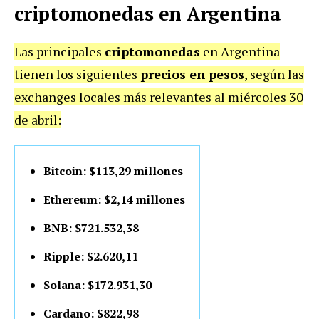
criptomonedas en Argentina
Las principales
criptomonedas
en Argentina
tienen los siguientes
precios en pesos
, según las
exchanges locales más relevantes al miércoles 30
de abril:
Bitcoin: $113,29 millones
Ethereum: $2,14 millones
BNB: $721.532,38
Ripple: $2.620,11
Solana: $172.931,30
Cardano: $822,98