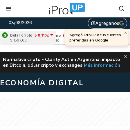
08/08/2026
Agreganos
library_add
×
Agregá iProUP a tus fuentes
Dólar cripto
(-0,11%)
9%)
Cardano
(-1,33%)
Avalanche
(2,06%
preferidas en Google
$ 1567,63
u$s 0,20
u$s 6,55
ALERTA
Normativa cripto - Clarity Act en Argentina: impacto
en Bitcoin, dólar cripto y exchanges
Más información
CLARITY ACT EN AR
ECONOMÍA DIGITAL