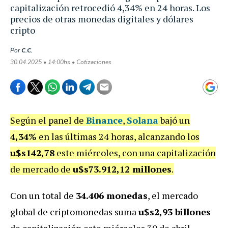
capitalización retrocedió 4,34% en 24 horas. Los
precios de otras monedas digitales y dólares
cripto
Por
C.C.
30.04.2025 • 14:00hs • Cotizaciones
Según el panel de
Binance
,
Solana
bajó un
4,34%
en las últimas 24 horas, alcanzando los
u$s142,78
este miércoles, con una capitalización
de mercado de
u$s73.912,12 millones
.
Con un total de
34.406 monedas
, el mercado
global de criptomonedas suma
u$s2,93 billones