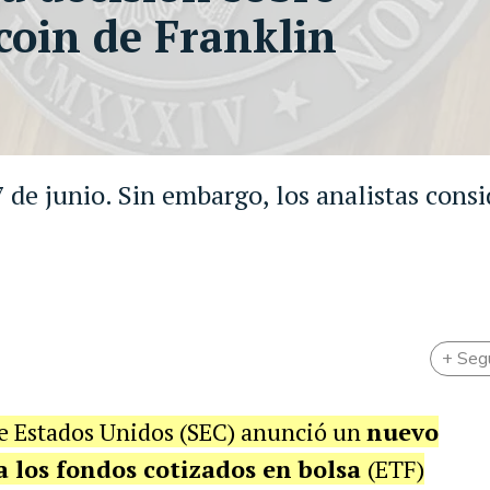
coin de Franklin
 de junio. Sin embargo, los analistas cons
+ Seg
de Estados Unidos (SEC) anunció un
nuevo
ra los fondos cotizados en bolsa
(ETF)