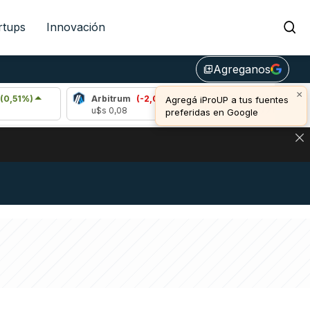
rtups
Innovación
Agreganos
library_add
×
Arbitrum
(-2,03%)
Bitcoin
(-0,32%)
Agregá iProUP a tus fuentes
u$s 0,08
u$s 64.771,00
preferidas en Google
NA: IMPACTO EN BITCOIN, DÓLAR CRIPTO Y EXCHANGES