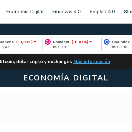
Economía Digital
Finanzas 4.0
Empleo 4.0
Sta
(-0,93%)
Polkadot
(-0,87%)
Chainlink
(0,51%)
u$s 0,81
u$s 8,30
ALERTA
Bitcoin, dólar cripto y exchanges
Más información
CLARITY ACT EN ARGENTI
ECONOMÍA DIGITAL