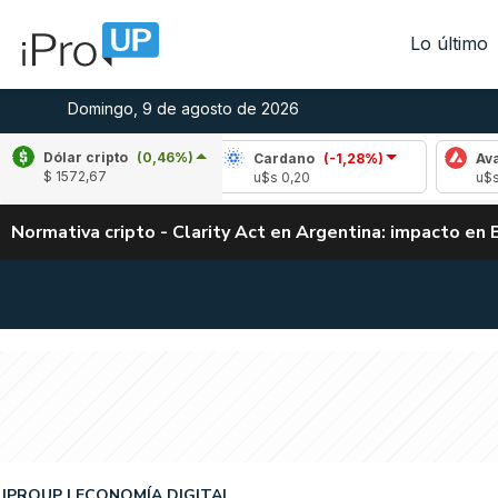
Lo último
Domingo, 9 de agosto de 2026
Dólar cripto
(0,46%)
le
(-0,34%)
Cardano
(-1,28%)
Avalanche
$ 1572,67
1,03
u$s 0,20
u$s 6,47
Normativa cripto - Clarity Act en Argentina: impacto en 
IPROUP
ECONOMÍA DIGITAL