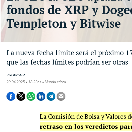
fondos de XRP y Doge
Templeton y Bitwise
La nueva fecha límite será el próximo 17
que las fechas límites podrían ser otras
Por
iProUP
29.04.2025 • 18:20hs • Mundo cripto
La Comisión de Bolsa y Valores 
retraso en los veredictos pa