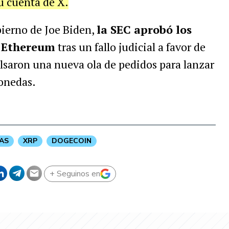
su cuenta de X.
bierno de Joe Biden,
la SEC aprobó los
e Ethereum
tras un fallo judicial a favor de
lsaron una nueva ola de pedidos para lanzar
onedas.
AS
XRP
DOGECOIN
+ Seguinos en