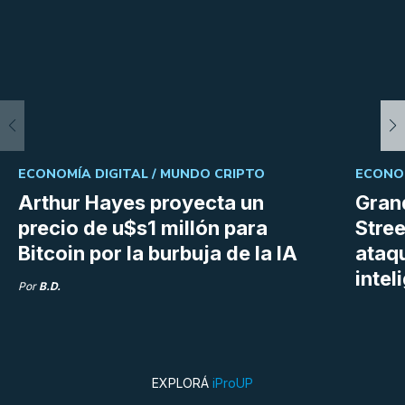
ECONOMÍA DIGITAL /
MUNDO CRIPTO
ECONOM
Arthur Hayes proyecta un
Gran
precio de u$s1 millón para
Stree
Bitcoin por la burbuja de la IA
ataq
intel
Por
B.D.
EXPLORÁ
iProUP