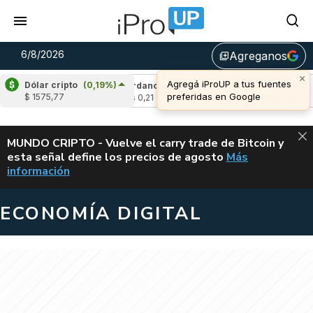
6/8/2026
Agreganos
library_add
×
Agregá iProUP a tus fuentes
Dólar cripto
(0,19%)
-3,25%)
Cardano
(7,34%)
Avalanche
(-3,
preferidas en Google
$ 1575,77
u$s 0,21
u$s 6,45
ALERTA
MUNDO CRIPTO - Vuelve el carry trade de Bitcoin y
esta señal define los precios de agosto
Más
VUELVE EL CAR
información
ECONOMÍA DIGITAL