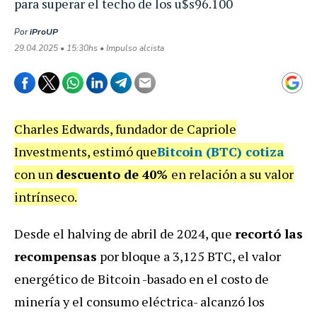
para superar el techo de los u$s96.100
Por
iProUP
29.04.2025 • 15:30hs • Impulso alcista
Charles Edwards, fundador de Capriole
Investments, estimó que
Bitcoin (BTC) cotiza
con un
descuento de 40%
en relación a su valor
intrínseco.
Desde el halving de abril de 2024, que
recortó las
recompensas
por bloque a 3,125 BTC, el valor
energético de Bitcoin -basado en el costo de
minería y el consumo eléctrica- alcanzó los