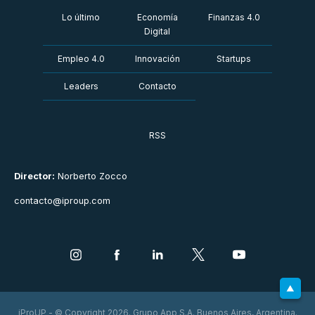
Lo último
Economía
Finanzas 4.0
Digital
Empleo 4.0
Innovación
Startups
Leaders
Contacto
RSS
Director:
Norberto Zocco
contacto@iproup.com
iProUP - © Copyright 2026. Grupo App S.A. Buenos Aires, Argentina.