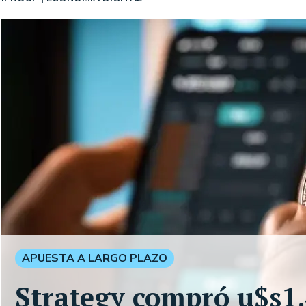
APUESTA A LARGO PLAZO
Strategy compró u$s1.