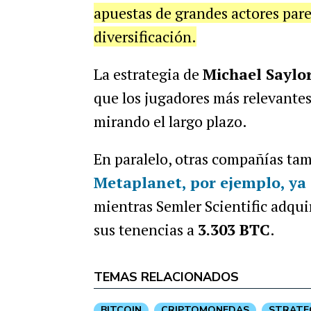
apuestas de grandes actores par
diversificación.
La estrategia de
Michael Saylo
que los jugadores más relevante
mirando el largo plazo.
En paralelo, otras compañías t
Metaplanet, por ejemplo, ya 
mientras Semler Scientific adqui
sus tenencias a
3.303 BTC
.
TEMAS RELACIONADOS
BITCOIN
CRIPTOMONEDAS
STRATE