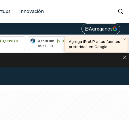
rtups
Innovación
Agreganos
library_add
×
Arbitrum
(2,31%)
Bitcoin
(0,44%)
Agregá iProUP a tus fuentes
u$s 0,08
u$s 65.043,00
preferidas en Google
NA: IMPACTO EN BITCOIN, DÓLAR CRIPTO Y EXCHANGES