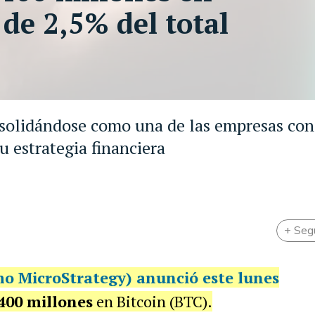
 de 2,5% del total
onsolidándose como una de las empresas co
su estrategia financiera
+ Seg
mo MicroStrategy) anunció este lunes
400 millones
en Bitcoin (BTC).