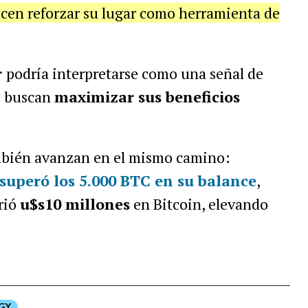
ecen reforzar su lugar como herramienta de
r
podría interpretarse como una señal de
s buscan
maximizar sus beneficios
ambién avanzan en el mismo camino:
superó los 5.000 BTC en su balance
,
rió
u$s10 millones
en Bitcoin, elevando
GY