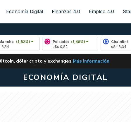
Economía Digital
Finanzas 4.0
Empleo 4.0
Sta
(1,82%)
Polkadot
(1,48%)
Chainlink
(0,90%)
u$s 0,82
u$s 8,34
ALERTA
Bitcoin, dólar cripto y exchanges
Más información
CLARITY ACT EN ARGENTI
ECONOMÍA DIGITAL