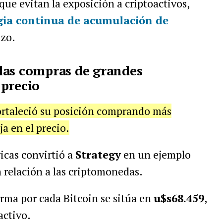
que evitan la exposición a criptoactivos,
gia continua de acumulación
de
azo.
las compras de grandes
 precio
fortaleció su posición comprando más
a en el precio.
icas convirtió a
Strategy
en un ejemplo
 relación a las criptomonedas.
irma por cada Bitcoin se sitúa en
u$s68.459
,
activo.