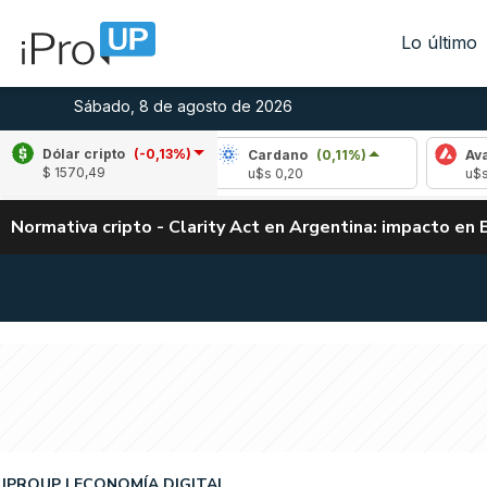
Lo último
Sábado, 8 de agosto de 2026
Dólar cripto
(-0,13%)
le
(2,76%)
Cardano
(0,11%)
Avalanche
$ 1570,49
1,05
u$s 0,20
u$s 6,54
Normativa cripto - Clarity Act en Argentina: impacto en 
IPROUP
ECONOMÍA DIGITAL