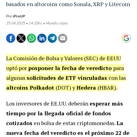
basados en altocoins como Sonala, XRP y Litecoin
Por
iProUP
25.04.2025 • 14:25hs • Mundo cripto
La Comisión de Bolsa y Valores (SEC) de EEUU
optó por
posponer la fecha de veredicto
para
algunas
solicitudes de ETF vinculadas
con las
altcoins Polkadot
(DOT) y
Hedera
(HBAR).
Los inversores de EE.UU. deberán
esperar más
tiempo por la llegada oficial de fondos
cotizados
en bolsa de estas criptomonedas.
La
nueva fecha del veredicto es el próximo 22 de