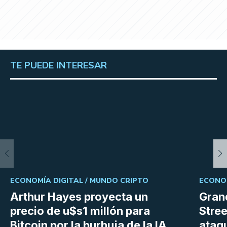
TE PUEDE INTERESAR
ECONOMÍA DIGITAL /
MUNDO CRIPTO
ECONOM
Arthur Hayes proyecta un
Gran
precio de u$s1 millón para
Stree
Bitcoin por la burbuja de la IA
ataq