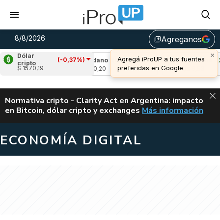
8/8/2026
Agreganos
library_add
×
Dólar
Agregá iProUP a tus fuentes
(-0,37%)
,74%)
Cardano
(0,84%)
Avalanche
(2,39
cripto
preferidas en Google
$ 1570,19
u$s 0,20
u$s 6,53
ALERTA
Normativa cripto - Clarity Act en Argentina: impacto
en Bitcoin, dólar cripto y exchanges
Más información
CLARITY ACT EN AR
ECONOMÍA DIGITAL