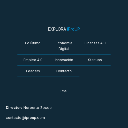
EXPLORÁ
iProUP
Lo último
Economía
Finanzas 4.0
Digital
Empleo 4.0
Innovación
Startups
Leaders
Contacto
RSS
Director:
Norberto Zocco
contacto@iproup.com