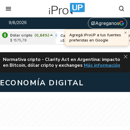
9/8/2026
Agreganos
library_add
×
Agregá iProUP a tus fuentes
Dólar cripto
(0,84%)
pple
(-0,19%)
Cardano
(-1,36%)
Avalanch
preferidas en Google
$ 1575,78
s 1,04
u$s 0,20
u$s 6,46
ALERTA
Normativa cripto - Clarity Act en Argentina: impacto
en Bitcoin, dólar cripto y exchanges
Más información
CLARITY ACT EN AR
ECONOMÍA DIGITAL