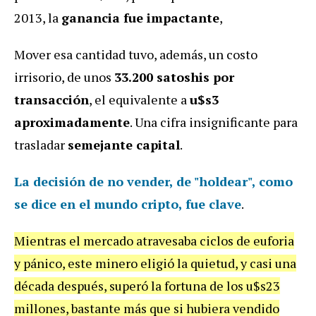
2013, la
ganancia fue impactante
,
Mover esa cantidad tuvo, además, un costo
irrisorio, de unos
33.200 satoshis por
transacción
, el equivalente a
u$s3
aproximadamente
. Una cifra insignificante para
trasladar
semejante capital
.
La decisión de no vender, de "holdear", como
se dice en el mundo cripto, fue clave
.
Mientras el mercado atravesaba ciclos de euforia
y pánico, este minero eligió la quietud, y casi una
década después, superó la fortuna de los u$s23
millones, bastante más que si hubiera vendido