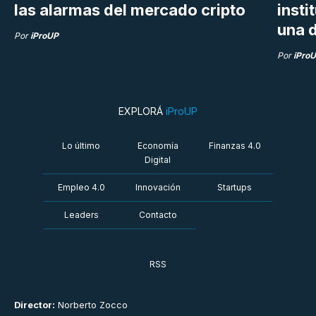
las alarmas del mercado cripto
insti
una d
Por
iProUP
Por
iPro
EXPLORÁ
iProUP
Lo último
Economía
Finanzas 4.0
Digital
Empleo 4.0
Innovación
Startups
Leaders
Contacto
RSS
Director:
Norberto Zocco