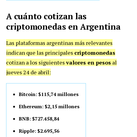
A cuánto cotizan las
criptomonedas en Argentina
Las plataformas argentinas más relevantes
indican que las principales
criptomonedas
cotizan a los siguientes
valores en pesos
al
jueves 24 de abril:
Bitcoin: $115,74 millones
Ethereum: $2,15 millones
BNB: $727.458,84
Ripple: $2.695,56