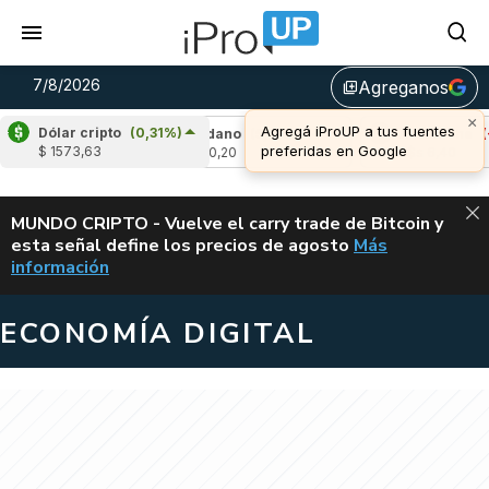
7/8/2026
Agreganos
library_add
×
Agregá iProUP a tus fuentes
Dólar cripto
(0,31%)
2,54%)
Cardano
(5,31%)
Avalanche
(-4,1
preferidas en Google
$ 1573,63
u$s 0,20
u$s 6,40
ALERTA
MUNDO CRIPTO - Vuelve el carry trade de Bitcoin y
esta señal define los precios de agosto
Más
VUELVE EL CAR
información
ECONOMÍA DIGITAL