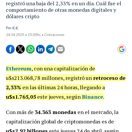
registró una baja del 2,33% en un día. Cuál fue el
comportamiento de otras monedas digitales y
dólares cripto
Por
C.C.
24.04.2025 • 15:00hs • Cotizaciones
Ethereum
, con una capitalización de
u$s213.068,78 millones, registró un
retroceso de
2,33%
en las últimas 24 horas, llegando a
u$s1.765,05
este jueves, según
Binance
.
Con más de
34.363 monedas
en el mercado, la
capitalización global de criptomonedas es de
u$s2,92 billones
este jueves 24 de abril, según