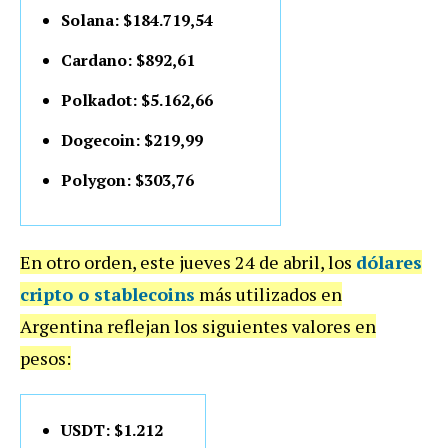
Solana: $184.719,54
Cardano: $892,61
Polkadot: $5.162,66
Dogecoin: $219,99
Polygon: $303,76
En otro orden, este jueves 24 de abril, los
dólares
cripto o stablecoins
más utilizados en
Argentina reflejan los siguientes valores en
pesos:
USDT: $1.212