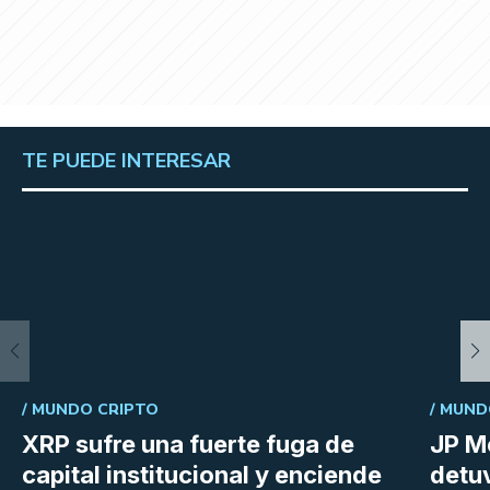
TE PUEDE INTERESAR
/
MUNDO CRIPTO
/
MUND
XRP sufre una fuerte fuga de
JP M
capital institucional y enciende
detu