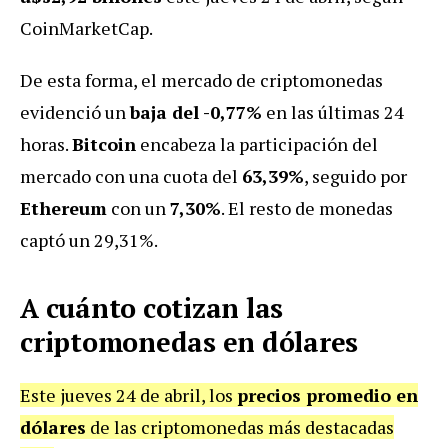
CoinMarketCap.
De esta forma, el mercado de criptomonedas
evidenció un
baja del -0,77%
en las últimas 24
horas.
Bitcoin
encabeza la participación del
mercado con una cuota del
63,39%
, seguido por
Ethereum
con un
7,30%
. El resto de monedas
captó un 29,31%.
A cuánto cotizan las
criptomonedas en dólares
Este jueves 24 de abril, los
precios promedio en
dólares
de las criptomonedas más destacadas