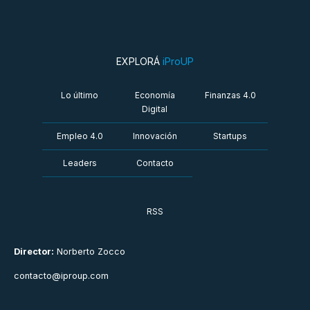
EXPLORÁ
iProUP
Lo último
Economía
Finanzas 4.0
Digital
Empleo 4.0
Innovación
Startups
Leaders
Contacto
RSS
Director:
Norberto Zocco
contacto@iproup.com