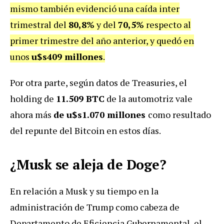
mismo también evidenció una caída inter
trimestral del
80,8%
y del
70,5%
respecto al
primer trimestre del año anterior, y quedó en
unos
u$s409 millones
.
Por otra parte, según datos de Treasuries, el
holding de
11.509 BTC
de la automotriz vale
ahora más
de u$s1.070 millones
como resultado
del repunte del Bitcoin en estos días.
¿Musk se aleja de Doge?
En relación a Musk y su tiempo en la
administración de Trump como cabeza de
Departamento de Eficiencia Gubernamental, el