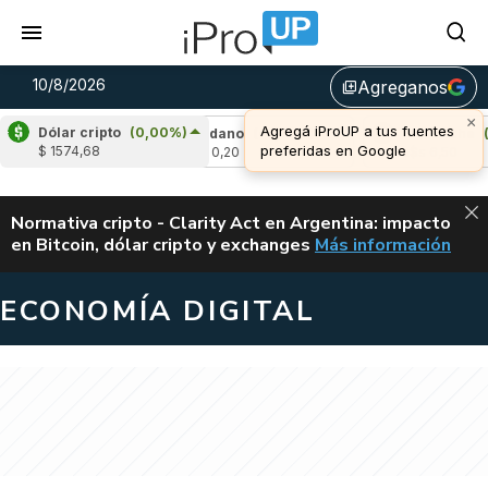
10/8/2026
Agreganos
library_add
×
Agregá iProUP a tus fuentes
Dólar cripto
(0,00%)
-0,57%)
Cardano
(-0,78%)
Avalanche
(0,
preferidas en Google
$ 1574,68
u$s 0,20
u$s 6,50
ALERTA
Normativa cripto - Clarity Act en Argentina: impacto
en Bitcoin, dólar cripto y exchanges
Más información
CLARITY ACT EN AR
ECONOMÍA DIGITAL