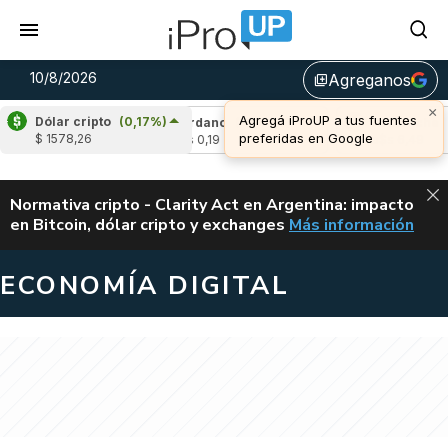
10/8/2026
Agreganos
library_add
×
Agregá iProUP a tus fuentes
Dólar cripto
(0,17%)
(-2,12%)
Cardano
(-2,46%)
Avalanche
(-0
preferidas en Google
$ 1578,26
u$s 0,19
u$s 6,49
ALERTA
Normativa cripto - Clarity Act en Argentina: impacto
en Bitcoin, dólar cripto y exchanges
Más información
CLARITY ACT EN AR
ECONOMÍA DIGITAL