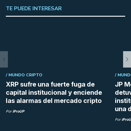
TE PUEDE INTERESAR
/
MUNDO CRIPTO
/
MUND
XRP sufre una fuerte fuga de
JP M
capital institucional y enciende
detu
las alarmas del mercado cripto
insti
una d
Por
iProUP
Por
iPro