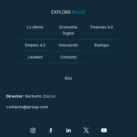
EXPLORÁ
iProUP
Lo último
Economía
Finanzas 4.0
Digital
Empleo 4.0
Innovación
Startups
Leaders
Contacto
RSS
Director:
Norberto Zocco
contacto@iproup.com