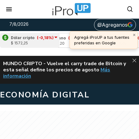
7/8/2026
Agreganos
library_add
×
Agregá iProUP a tus fuentes
Dólar cripto
(-0,18%)
99%)
Cardano
(-3,89%)
Avalanche
(-0,47
preferidas en Google
$ 1572,25
u$s 0,20
u$s 6,45
ALERTA
MUNDO CRIPTO - Vuelve el carry trade de Bitcoin y
esta señal define los precios de agosto
Más
VUELVE EL CAR
información
ECONOMÍA DIGITAL