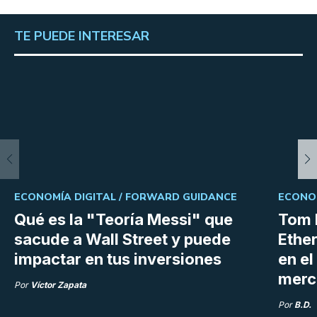
TE PUEDE INTERESAR
ECONOMÍA DIGITAL /
FORWARD GUIDANCE
ECONOM
Qué es la "Teoría Messi" que
Tom 
sacude a Wall Street y puede
Ethe
impactar en tus inversiones
en e
merc
Por
Víctor Zapata
Por
B.D.