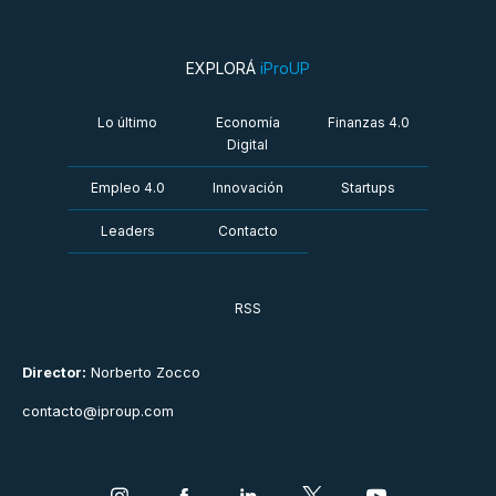
EXPLORÁ
iProUP
Lo último
Economía
Finanzas 4.0
Digital
Empleo 4.0
Innovación
Startups
Leaders
Contacto
RSS
Director:
Norberto Zocco
contacto@iproup.com