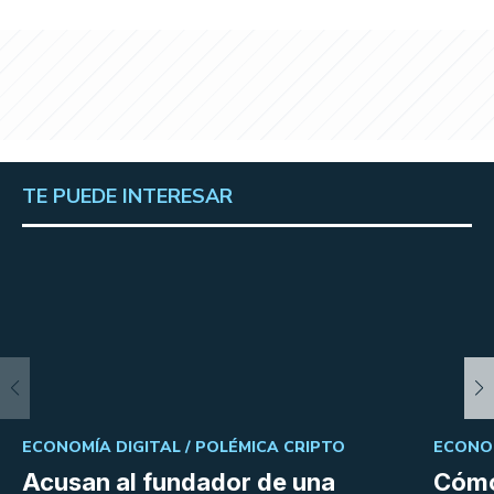
TE PUEDE INTERESAR
ECONOMÍA DIGITAL /
POLÉMICA CRIPTO
ECONOM
Acusan al fundador de una
Cómo