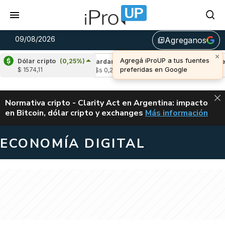
09/08/2026
Agreganos
library_add
×
Agregá iProUP a tus fuentes
Dólar cripto
(0,25%)
(0,22%)
Cardano
(-1,54%)
Avalanche
(-
preferidas en Google
$ 1574,11
4
u$s 0,20
u$s 6,46
ALERTA
Normativa cripto - Clarity Act en Argentina: impacto
en Bitcoin, dólar cripto y exchanges
Más información
CLARITY ACT EN AR
ECONOMÍA DIGITAL