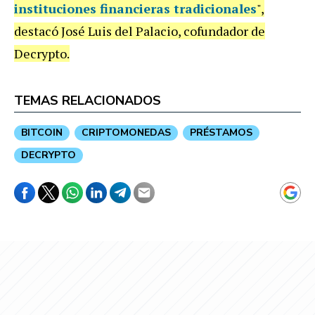
instituciones financieras tradicionales
",
destacó
José Luis del Palacio,
cofundador de
Decrypto.
TEMAS RELACIONADOS
BITCOIN
CRIPTOMONEDAS
PRÉSTAMOS
DECRYPTO