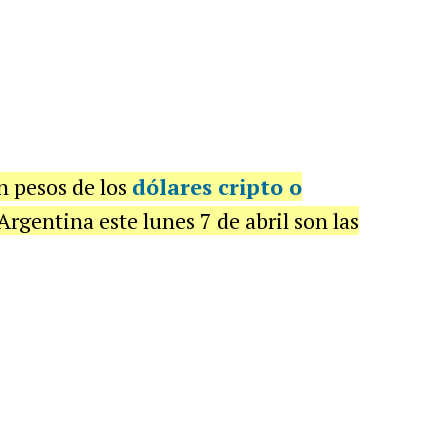
en pesos de los
dólares cripto o
rgentina este lunes 7 de abril son las