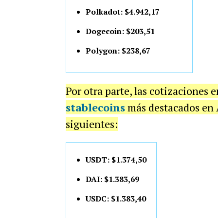
Polkadot: $4.942,17
Dogecoin: $203,51
Polygon: $238,67
Por otra parte, las cotizaciones 
stablecoins
más destacados en A
siguientes:
USDT: $1.374,50
DAI: $1.383,69
USDC: $1.383,40