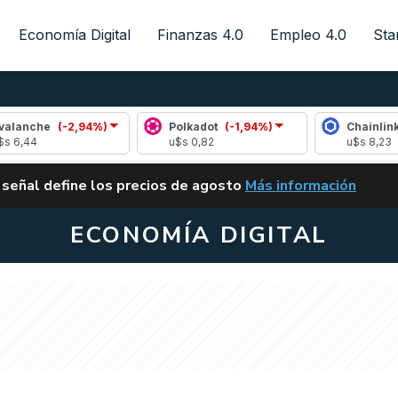
Economía Digital
Finanzas 4.0
Empleo 4.0
Sta
(-2,94%)
Polkadot
(-1,94%)
Chainlink
(1,80%
u$s 0,82
u$s 8,23
ALERTA
 señal define los precios de agosto
Más información
VUELVE EL CARRY TRA
ECONOMÍA DIGITAL