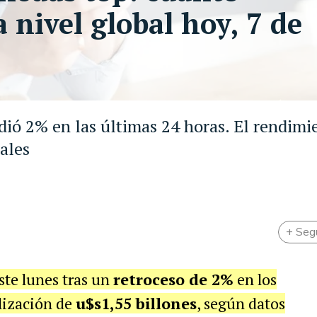
 nivel global hoy, 7 de
ió 2% en las últimas 24 horas. El rendimi
tales
+ Seg
ste lunes tras un
retroceso de 2%
en los
lización de
u$s1,55 billones
, según datos