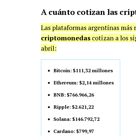
A cuánto cotizan las cr
Las plataformas argentinas más r
criptomonedas
cotizan a los s
abril:
Bitcoin: $111,32 millones
Ethereum: $2,14 millones
BNB: $766.966,26
Ripple: $2.621,22
Solana: $146.792,72
Cardano: $799,97