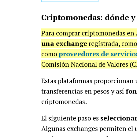
Criptomonedas: dónde y
Para comprar criptomonedas en A
una exchange
registrada, com
como
proveedores de servicio
Comisión Nacional de Valores (
Estas plataformas proporcionan
transferencias en pesos y así
fon
criptomonedas.
El siguiente paso es
selecciona
Algunas exchanges permiten el 