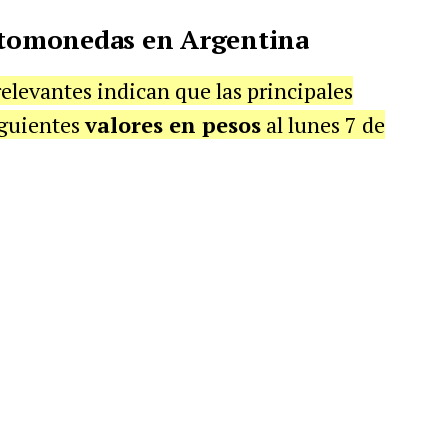
iptomonedas en Argentina
elevantes indican que las principales
iguientes
valores en pesos
al lunes 7 de