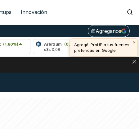
rtups
Innovación
Agreganos
library_add
×
)
Arbitrum
(0,15%)
Bitcoin
(0,24%)
Agregá iProUP a tus fuentes
u$s 0,08
u$s 64.778,00
preferidas en Google
DE DE BITCOIN Y ESTA SEÑAL DEFINE LOS PRECIOS DE AG