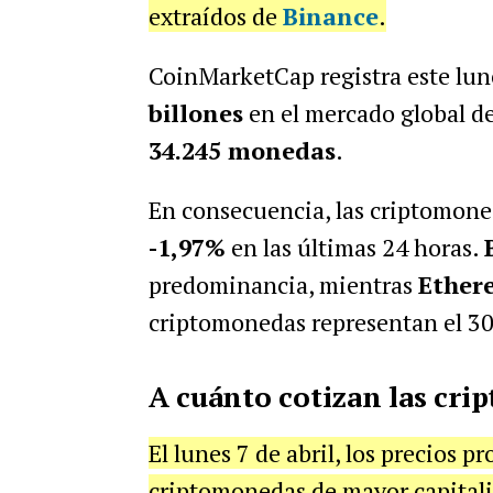
extraídos de
Binance
.
CoinMarketCap registra este lune
billones
en el mercado global d
34.245 monedas
.
En consecuencia, las criptomon
-1,97%
en las últimas 24 horas.
predominancia, mientras
Ether
criptomonedas representan el 3
A cuánto cotizan las cri
El lunes 7 de abril, los precios p
criptomonedas de mayor capitali