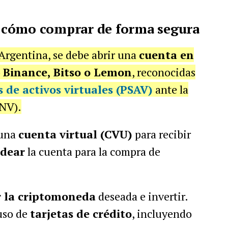
 cómo comprar de forma segura
rgentina, se debe abrir una
cuenta en
o
Binance, Bitso o Lemon
, reconocidas
s de activos virtuales (PSAV)
ante la
CNV).
 una
cuenta virtual (CVU)
para recibir
dear
la cuenta para la compra de
r la criptomoneda
deseada e invertir.
uso de
tarjetas de crédito
, incluyendo