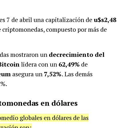
s 7 de abril una capitalización de
u$s2,48
e criptomonedas, compuesto por más de
edas mostraron un
decrecimiento del
Bitcoin
lidera con un
62,49%
de
eum
asegura un
7,52%
. Las demás
0%.
ptomonedas en dólares
romedio globales en dólares de las
zación son: