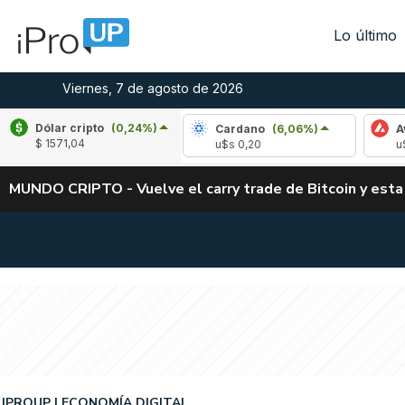
Lo último
Viernes, 7 de agosto de 2026
Dólar cripto
(0,24%)
ple
(-1,26%)
Cardano
(6,06%)
Avalanche
$ 1571,04
 1,03
u$s 0,20
u$s 6,44
MUNDO CRIPTO - Vuelve el carry trade de Bitcoin y esta
IPROUP
ECONOMÍA DIGITAL