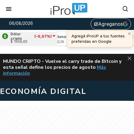
06/08/2026
Agreganos
library_add
×
Dólar
Agregá iProUP a tus fuentes
(-0,07%)
-1,66%)
Cardano
(-1,12%)
Avalanche
(-3,8
cripto
preferidas en Google
$ 1568,65
u$s 0,19
u$s 6,44
ALERTA
MUNDO CRIPTO - Vuelve el carry trade de Bitcoin y
esta señal define los precios de agosto
Más
VUELVE EL CAR
información
ECONOMÍA DIGITAL