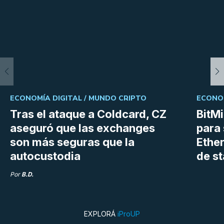
ECONOMÍA DIGITAL /
MUNDO CRIPTO
ECONOM
Tras el ataque a Coldcard, CZ
BitM
aseguró que las exchanges
para 
son más seguras que la
Ethe
autocustodia
de s
Por
B.D.
EXPLORÁ
iProUP