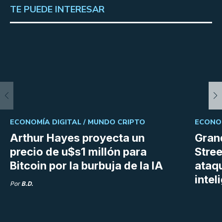
TE PUEDE INTERESAR
ECONOMÍA DIGITAL /
MUNDO CRIPTO
ECONOM
Arthur Hayes proyecta un
Gran
precio de u$s1 millón para
Stree
Bitcoin por la burbuja de la IA
ataq
intel
Por
B.D.