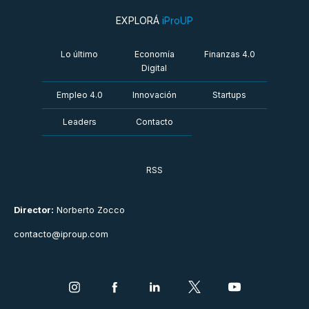
EXPLORÁ
iProUP
Lo último
Economía
Finanzas 4.0
Digital
Empleo 4.0
Innovación
Startups
Leaders
Contacto
RSS
Director:
Norberto Zocco
contacto@iproup.com