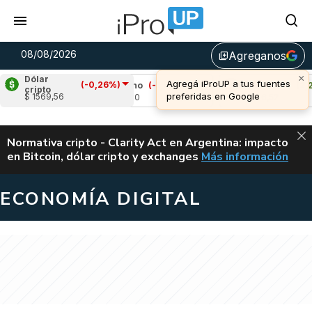
08/08/2026
Agreganos
library_add
×
Dólar
Agregá iProUP a tus fuentes
(-0,26%)
9%)
Cardano
(-1,44%)
Avalanche
(2,29%)
cripto
preferidas en Google
$ 1569,56
u$s 0,20
u$s 6,52
ALERTA
Normativa cripto - Clarity Act en Argentina: impacto
en Bitcoin, dólar cripto y exchanges
Más información
CLARITY ACT EN AR
ECONOMÍA DIGITAL