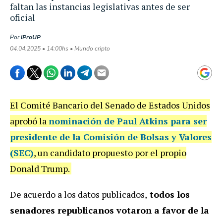
faltan las instancias legislativas antes de ser
oficial
Por
iProUP
04.04.2025 • 14:00hs • Mundo cripto
El Comité Bancario del Senado de Estados Unidos
aprobó la
nominación de Paul Atkins para ser
presidente de la Comisión de Bolsas y Valores
(SEC)
, un candidato propuesto por el propio
Donald Trump.
De acuerdo a los datos publicados,
todos los
senadores republicanos votaron a favor de la