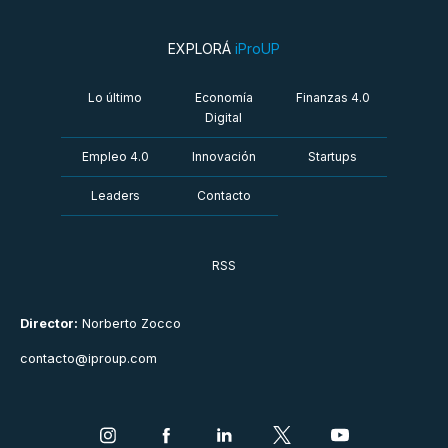
EXPLORÁ
iProUP
Lo último
Economía
Finanzas 4.0
Digital
Empleo 4.0
Innovación
Startups
Leaders
Contacto
RSS
Director:
Norberto Zocco
contacto@iproup.com