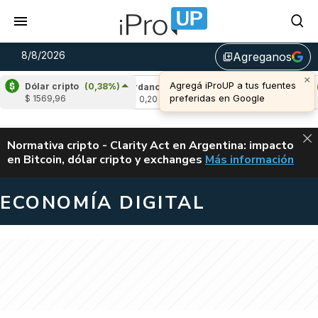
8/8/2026
Agreganos
library_add
×
Agregá iProUP a tus fuentes
Dólar cripto
(0,38%)
1,84%)
Cardano
(-0,30%)
Avalanche
(1,8
preferidas en Google
$ 1569,96
u$s 0,20
u$s 6,52
ALERTA
Normativa cripto - Clarity Act en Argentina: impacto
en Bitcoin, dólar cripto y exchanges
Más información
CLARITY ACT EN AR
ECONOMÍA DIGITAL