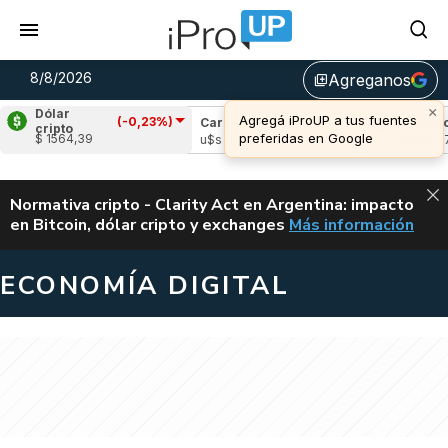
8/8/2026
Agreganos
library_add
×
Dólar
Agregá iProUP a tus fuentes
(-0,23%)
ple
(-1,00%)
Cardano
(-0,79%)
Avalanche
cripto
preferidas en Google
$ 1564,39
 1,03
u$s 0,20
u$s 6,47
ALERTA
Normativa cripto - Clarity Act en Argentina: impacto
en Bitcoin, dólar cripto y exchanges
Más información
CLARITY ACT EN AR
ECONOMÍA DIGITAL