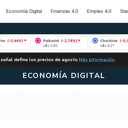
Economía Digital
Finanzas 4.0
Empleo 4.0
Sta
,44%)
Polkadot
(-2,78%)
Chainlink
(-0,08%)
u$s 0,82
u$s 8,21
ALERTA
 señal define los precios de agosto
Más información
VUELVE EL CARRY TRA
ECONOMÍA DIGITAL