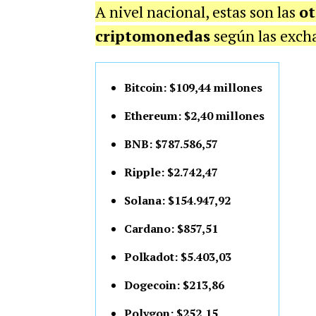
A nivel nacional, estas son las
ot
criptomonedas
según las exchan
Bitcoin: $109,44 millones
Ethereum: $2,40 millones
BNB: $787.586,57
Ripple: $2.742,47
Solana: $154.947,92
Cardano: $857,51
Polkadot: $5.403,03
Dogecoin: $213,86
Polygon: $252,15