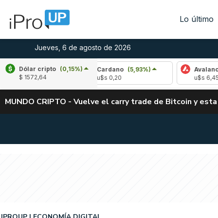
Lo último
Jueves, 6 de agosto de 2026
Dólar cripto
(0,15%)
(-3,27%)
Cardano
(5,93%)
Avalanche
(-3
$ 1572,64
u$s 0,20
u$s 6,45
MUNDO CRIPTO - Vuelve el carry trade de Bitcoin y esta
IPROUP
ECONOMÍA DIGITAL