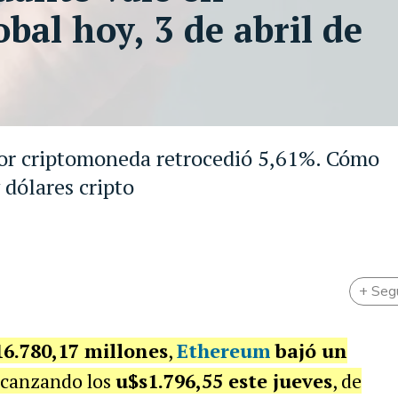
obal hoy, 3 de abril de
yor criptomoneda retrocedió 5,61%. Cómo
 dólares cripto
+ Seg
6.780,17 millones
,
Ethereum
bajó un
alcanzando los
u$s1.796,55 este jueves
, de