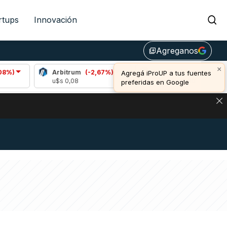
rtups
Innovación
Agreganos
library_add
×
Arbitrum
(-2,67%)
Bitcoin
(-0,65%)
Agregá iProUP a tus fuentes
u$s 0,08
u$s 64.415,00
preferidas en Google
DE DE BITCOIN Y ESTA SEÑAL DEFINE LOS PRECIOS DE AG