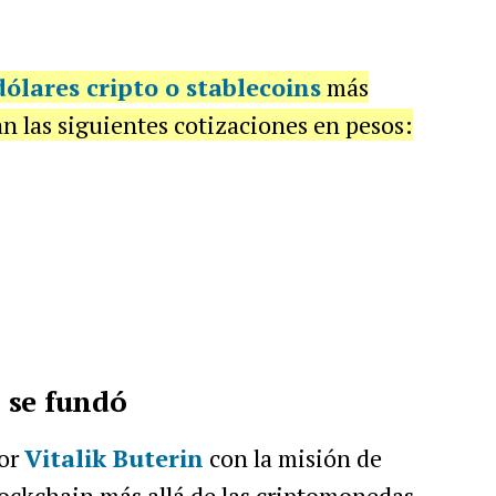
dólares cripto o stablecoins
más
n las siguientes cotizaciones en pesos:
 se fundó
por
Vitalik Buterin
con la misión de
lockchain más allá de las criptomonedas.