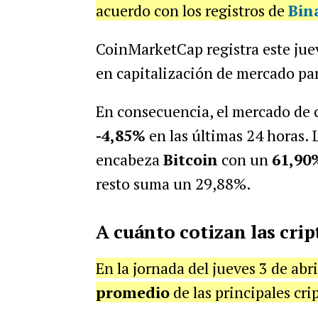
acuerdo con los registros de
Bin
CoinMarketCap registra este juev
en capitalización de mercado pa
En consecuencia, el mercado de 
-4,85%
en las últimas 24 horas. 
encabeza
Bitcoin
con un
61,90
resto suma un 29,88%.
A cuánto cotizan las cri
En la jornada del jueves 3 de abri
promedio
de las principales cr