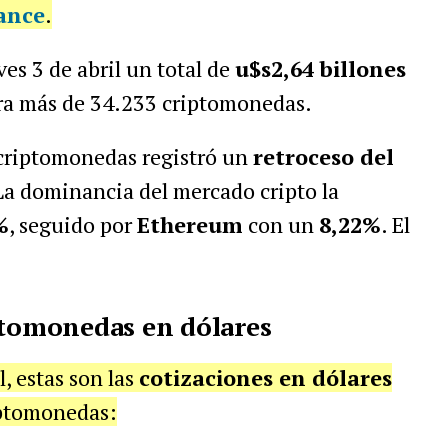
ance
.
es 3 de abril un total de
u$s2,64 billones
ra más de 34.233 criptomonedas.
criptomonedas registró un
retroceso del
La dominancia del mercado cripto la
%
, seguido por
Ethereum
con un
8,22%
. El
ptomonedas en dólares
l, estas son las
cotizaciones en dólares
iptomonedas: