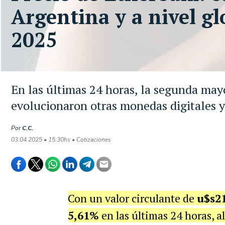
Argentina y a nivel gl
2025
En las últimas 24 horas, la segunda ma
evolucionaron otras monedas digitales y
Por
C.C.
03.04.2025 • 15:30hs • Cotizaciones
Con un valor circulante de
u$s21
5,61%
en las últimas 24 horas, 