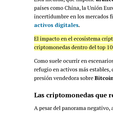
países como China, la Unión Eur
incertidumbre en los mercados f
activos digitales
.
El impacto en el ecosistema crip
criptomonedas dentro del top 100
Como suele ocurrir en escenario
refugio en activos más estables, 
presión vendedora sobre
Bitcoi
Las criptomonedas que res
A pesar del panorama negativo, 