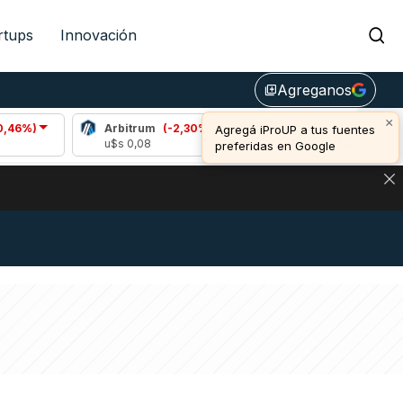
rtups
Innovación
Agreganos
library_add
×
Arbitrum
(-2,30%)
Bitcoin
(0,75%)
Agregá iProUP a tus fuentes
u$s 0,08
u$s 64.641,00
preferidas en Google
DE DE BITCOIN Y ESTA SEÑAL DEFINE LOS PRECIOS DE AG