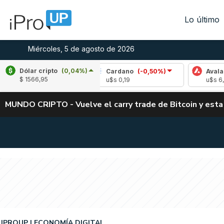
Lo último
Miércoles, 5 de agosto de 2026
Dólar cripto
(0,04%)
(-1,46%)
Cardano
(-0,50%)
Avalanche
(-0
$ 1566,95
u$s 0,19
u$s 6,66
MUNDO CRIPTO - Vuelve el carry trade de Bitcoin y esta
IPROUP
ECONOMÍA DIGITAL