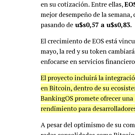
en su cotización. Entre ellas,
EO
mejor desempeño de la semana,
pasando de
u$s0,57 a u$s0,83.
El crecimiento de EOS está vincu
mayo, la red y su token cambiará
enfocarse en servicios financier
El proyecto incluirá la integraci
en Bitcoin, dentro de su ecosis
BankingOS promete ofrecer una in
rendimiento para desarrolladore
A pesar del optimismo de su com
redes consolidadas como Bitcoin