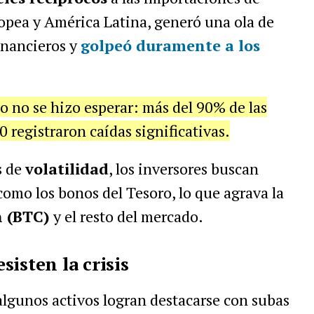
opea y América Latina, generó una ola de
inancieros y
golpeó duramente a los
to no se hizo esperar: más del 90% de las
 registraron caídas significativas.
s de
volatilidad
, los inversores buscan
como los bonos del Tesoro, lo que agrava la
n (BTC)
y el resto del mercado.
isten la crisis
algunos activos logran destacarse con subas