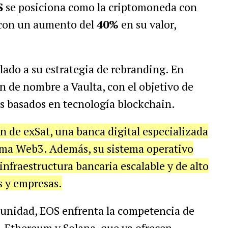
S
se posiciona como la criptomoneda con
 con un aumento del
40%
en su valor,
lado a su estrategia de rebranding. En
n de nombre a Vaulta, con el objetivo de
os basados en tecnología blockchain.
ón de exSat, una banca digital especializada
tema Web3. Además, su sistema operativo
fraestructura bancaria escalable y de alto
s y empresas.
unidad, EOS enfrenta la competencia de
, Ethereum y Solana, que ya ofrecen