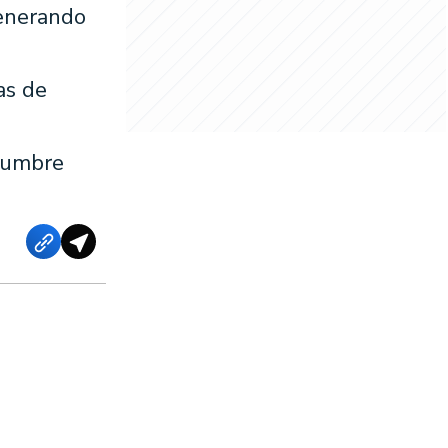
generando
as de
idumbre