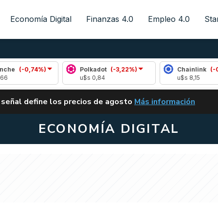
Economía Digital
Finanzas 4.0
Empleo 4.0
Sta
,74%)
Polkadot
(-3,22%)
Chainlink
(-0,46%)
u$s 0,84
u$s 8,15
ALERTA
 señal define los precios de agosto
Más información
VUELVE EL CARRY TRA
ECONOMÍA DIGITAL