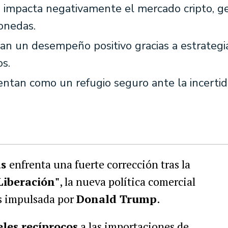
e impacta negativamente el mercado cripto, 
monedas.
n un desempeño positivo gracias a estrategi
os.
sentan como un refugio seguro ante la incert
as
enfrenta una fuerte corrección tras la
Liberación"
, la nueva política comercial
s impulsada por
Donald Trump
.
les recíprocos
a las importaciones de