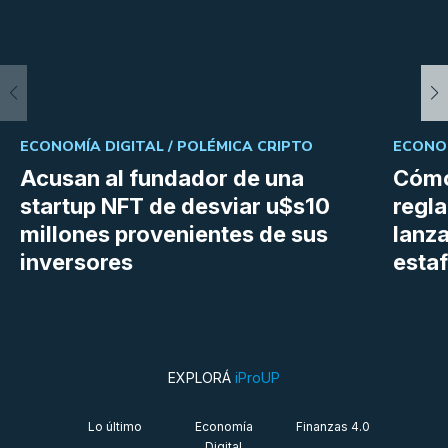
ECONOMÍA DIGITAL /
POLÉMICA CRIPTO
ECONOM
Acusan al fundador de una
Cómo
startup NFT de desviar u$s10
regl
millones provenientes de sus
lanza
inversores
estaf
EXPLORÁ
iProUP
Lo último
Economía
Finanzas 4.0
Digital