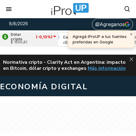
8/8/2026
Agreganos
library_add
×
Dólar
Agregá iProUP a tus fuentes
(-0,10%)
pple
(0,36%)
Cardano
(0,23%)
Avalanch
cripto
preferidas en Google
$ 1569,81
s 1,03
u$s 0,20
u$s 6,53
ALERTA
Normativa cripto - Clarity Act en Argentina: impacto
en Bitcoin, dólar cripto y exchanges
Más información
CLARITY ACT EN AR
ECONOMÍA DIGITAL