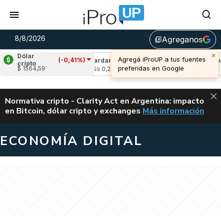
8/8/2026
Agreganos
library_add
×
Dólar
Agregá iProUP a tus fuentes
(-0,41%)
(-1,00%)
Cardano
(-0,47%)
Avalanche
(0,
cripto
preferidas en Google
$ 1564,59
u$s 0,20
u$s 6,49
ALERTA
Normativa cripto - Clarity Act en Argentina: impacto
en Bitcoin, dólar cripto y exchanges
Más información
CLARITY ACT EN AR
ECONOMÍA DIGITAL