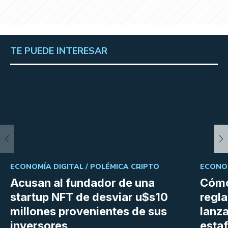
TE PUEDE INTERESAR
ECONOMÍA DIGITAL /
POLÉMICA CRIPTO
ECONOM
Acusan al fundador de una
Cómo
startup NFT de desviar u$s10
regl
millones provenientes de sus
lanza
inversores
estaf