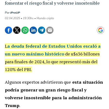
fomentar el riesgo fiscal y volverse insostenible
Por
iProUP
02.04.2025 • 19:30hs • Mundo cripto
L
a deuda federal de Estados Unidos escaló a
un nuevo máximo histórico
de u$s36 billones
para finales de 2024, lo que representó más del
120% del PBI.
Algunos expertos advirtieron que
esta situación
podría generar un gran riesgo fiscal y
volverse insostenible para la administración
Trump
.