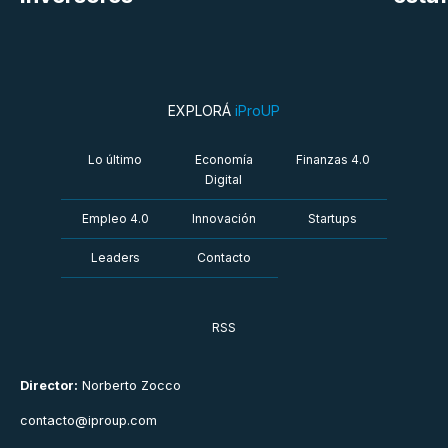
EXPLORÁ
iProUP
Lo último
Economía
Finanzas 4.0
Digital
Empleo 4.0
Innovación
Startups
Leaders
Contacto
RSS
Director:
Norberto Zocco
contacto@iproup.com