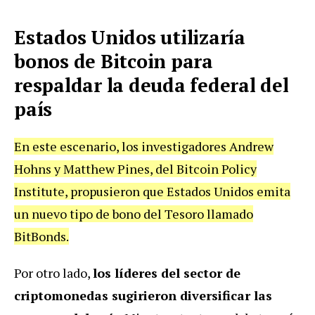
Estados Unidos utilizaría
bonos de Bitcoin para
respaldar la deuda federal del
país
En este escenario, los investigadores Andrew
Hohns y Matthew Pines, del Bitcoin Policy
Institute, propusieron que Estados Unidos emita
un nuevo tipo de bono del Tesoro llamado
BitBonds.
Por otro lado,
los líderes del sector de
criptomonedas sugirieron diversificar las