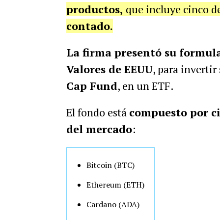
productos,
que incluye cinco d
contado.
La firma presentó su formula
Valores de EEUU
, para inverti
Cap Fund
, en un ETF.
El fondo está
compuesto por c
del mercado
:
Bitcoin (BTC)
Ethereum (ETH)
Cardano (ADA)