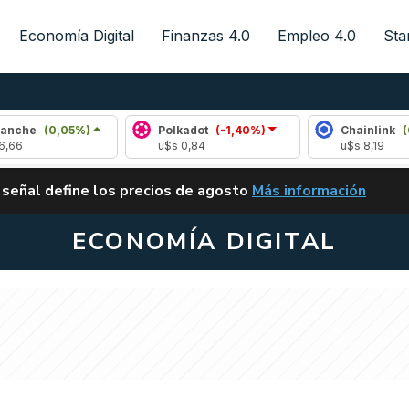
Economía Digital
Finanzas 4.0
Empleo 4.0
Sta
0,05%)
Polkadot
(-1,40%)
Chainlink
(0,17%)
u$s 0,84
u$s 8,19
ALERTA
 señal define los precios de agosto
Más información
VUELVE EL CARRY TRA
ECONOMÍA DIGITAL