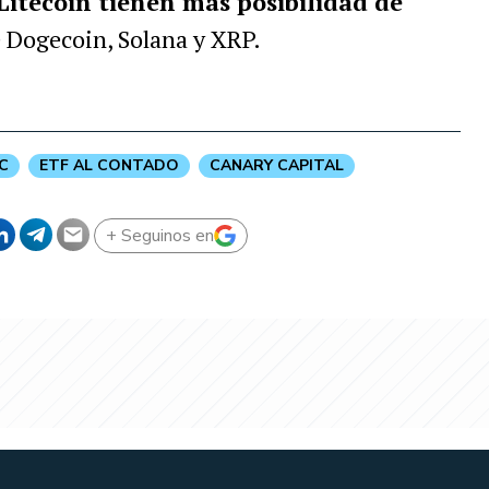
Litecoin tienen más posibilidad de
e Dogecoin, Solana y XRP.
C
ETF AL CONTADO
CANARY CAPITAL
+ Seguinos en