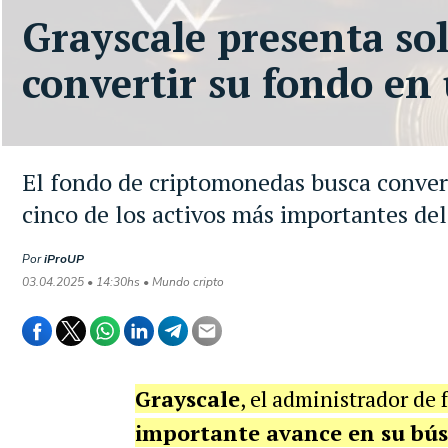
Grayscale presenta sol
convertir su fondo en
El fondo de criptomonedas busca conver
cinco de los activos más importantes de
Por
iProUP
03.04.2025 • 14:30hs • Mundo cripto
Grayscale
, el administrador de 
importante avance en su bús