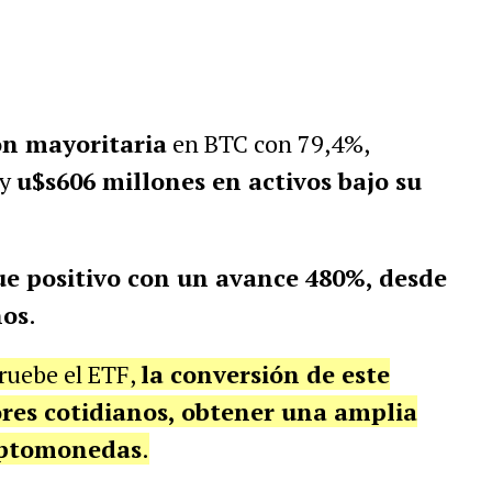
ón mayoritaria
en BTC con 79,4%,
 y
u$s606 millones en activos bajo su
ue positivo con un avance 480%, desde
ños
.
pruebe el ETF,
la conversión de este
ores cotidianos, obtener una amplia
riptomonedas
.