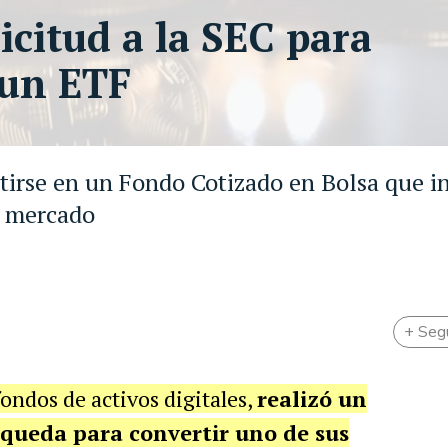
icitud a la SEC para
 un ETF
tirse en un Fondo Cotizado en Bolsa que i
l mercado
+ Seg
fondos de activos digitales,
realizó un
queda para convertir uno de sus