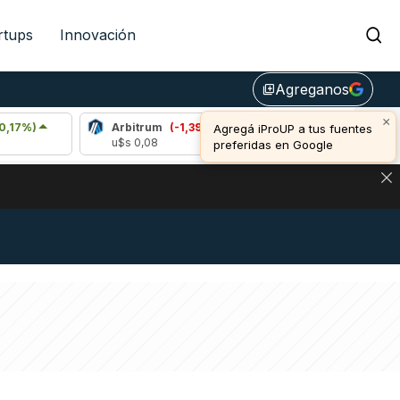
rtups
Innovación
Agreganos
library_add
×
Arbitrum
(-1,39%)
Bitcoin
(0,67%)
Agregá iProUP a tus fuentes
u$s 0,08
u$s 64.721,00
preferidas en Google
DE DE BITCOIN Y ESTA SEÑAL DEFINE LOS PRECIOS DE AG