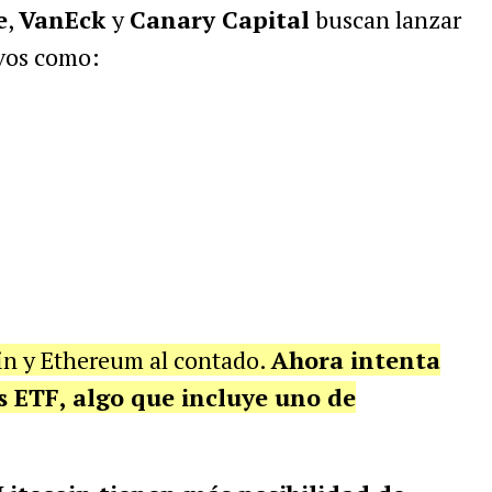
e
,
VanEck
y
Canary Capital
buscan lanzar
ivos como:
oin y Ethereum al contado.
Ahora intenta
 ETF, algo que incluye uno de