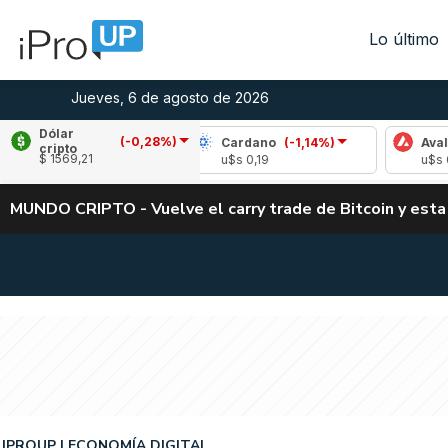
Lo último
Jueves, 6 de agosto de 2026
Dólar
(-0,28%)
(-1,88%)
Cardano
(-1,14%)
Avalanche
(
cripto
$ 1569,21
05
u$s 0,19
u$s 6,66
MUNDO CRIPTO - Vuelve el carry trade de Bitcoin y esta
IPROUP
ECONOMÍA DIGITAL