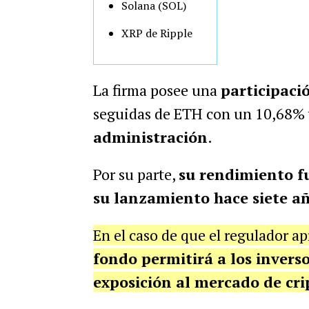
Solana (SOL)
XRP de Ripple
La firma posee una
participaci
seguidas de ETH con un 10,68%
administración
.
Por su parte,
su rendimiento f
su lanzamiento hace siete a
En el caso de que el regulador a
fondo permitirá a los invers
exposición al mercado de c