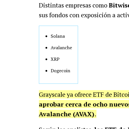
Distintas empresas como
Bitwis
sus fondos con exposición a act
Solana
Avalanche
XRP
Dogecoin
Grayscale ya ofrece ETF de Bitc
aprobar cerca de ocho nuevos
Avalanche (AVAX)
.