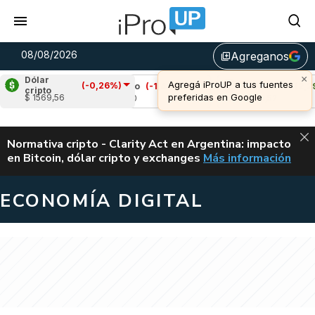
08/08/2026
Agreganos
library_add
×
Dólar
Agregá iProUP a tus fuentes
(-0,26%)
%)
Cardano
(-1,44%)
Avalanche
(2,29%)
cripto
preferidas en Google
$ 1569,56
u$s 0,20
u$s 6,52
ALERTA
Normativa cripto - Clarity Act en Argentina: impacto
en Bitcoin, dólar cripto y exchanges
Más información
CLARITY ACT EN AR
ECONOMÍA DIGITAL