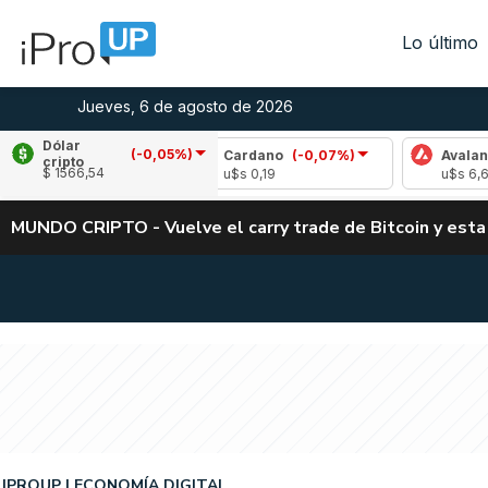
Lo último
Jueves, 6 de agosto de 2026
Dólar
(-0,05%)
,93%)
Cardano
(-0,07%)
Avalanche
(0,33%
cripto
$ 1566,54
u$s 0,19
u$s 6,65
MUNDO CRIPTO - Vuelve el carry trade de Bitcoin y esta
IPROUP
ECONOMÍA DIGITAL