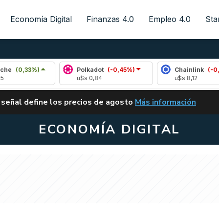
Economía Digital
Finanzas 4.0
Empleo 4.0
Sta
)
Polkadot
(-0,45%)
Chainlink
(-0,55%)
u$s 0,84
u$s 8,12
ALERTA
 señal define los precios de agosto
Más información
VUELVE EL CARRY TRA
ECONOMÍA DIGITAL