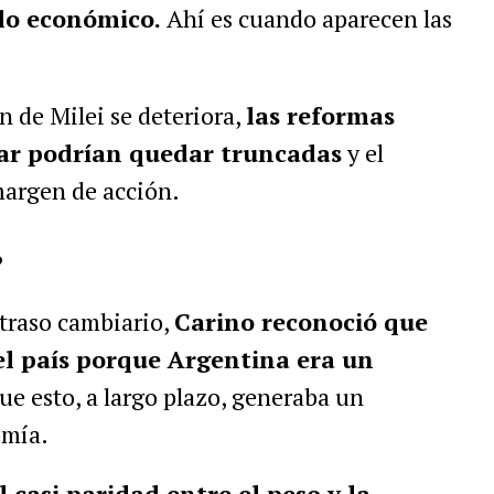
lo económico.
Ahí es cuando aparecen las
n de Milei se deteriora,
las reformas
ar podrían quedar truncadas
y el
margen de acción.
?
atraso cambiario,
Carino reconoció que
el país porque Argentina era un
que esto, a largo plazo, generaba un
omía.
l casi paridad entre el peso y la