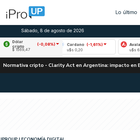
Lo último
Sábado, 8 de agosto de 2026
Dólar
(-0,08%)
(0,73%)
Cardano
(-1,61%)
Avalanche
(2
cripto
$ 1569,47
3
u$s 0,20
u$s 6,54
Normativa cripto - Clarity Act en Argentina: impacto en 
IPROUP
ECONOMÍA DIGITAL