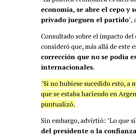
economía, se abre el cepo y s
privado jueguen el partido
",
Consultado sobre el impacto de
consideró que, más allá de este 
corrección que no se podía ex
internacionales.
"Si no hubiese sucedido esto, a 
que se estaba haciendo en Argen
puntualizó.
Sin embargo, advirtió: "Lo que 
del presidente o la confianz