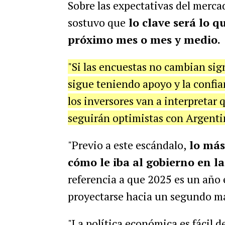
Sobre las expectativas del merca
sostuvo que
lo clave será lo q
próximo mes o mes y medio.
"Si las encuestas no cambian sign
sigue teniendo apoyo y la confia
los inversores van a interpretar 
seguirán optimistas con Argenti
"Previo a este escándalo,
lo más
cómo le iba al gobierno en l
referencia a que 2025 es un año e
proyectarse hacia un segundo m
"La política económica es fácil d