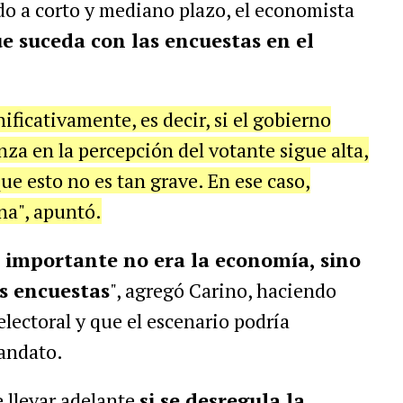
do a corto y mediano plazo, el economista
ue suceda con las encuestas en el
ificativamente, es decir, si el gobierno
nza en la percepción del votante sigue alta,
que esto no es tan grave. En ese caso,
na", apuntó.
 importante no era la economía, sino
as encuestas
", agregó Carino, haciendo
lectoral y que el escenario podría
andato.
e llevar adelante
si se desregula la