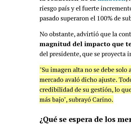
riesgo país y el fuerte increment
pasado superaron el 100% de su
No obstante, advirtió que la con
magnitud del impacto que te
del presidente, que se proyecta 
"Su imagen alta no se debe solo a 
mercado avaló dicho ajuste. Tod
credibilidad de su gestión, lo q
más bajo", subrayó Carino.
¿Qué se espera de los me