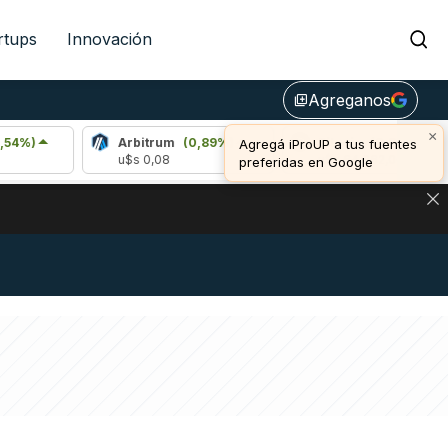
rtups
Innovación
Agreganos
library_add
×
Arbitrum
(0,89%)
Bitcoin
(0,81%)
Agregá iProUP a tus fuentes
u$s 0,08
u$s 64.962,00
preferidas en Google
NA: IMPACTO EN BITCOIN, DÓLAR CRIPTO Y EXCHANGES