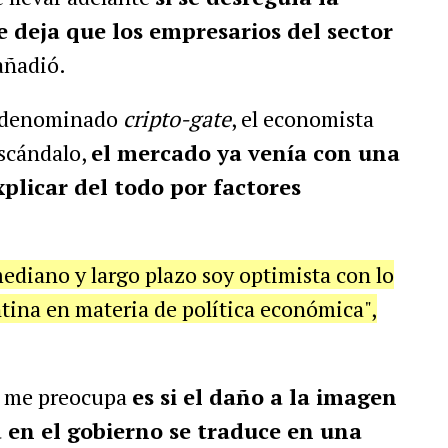
e deja que los empresarios del sector
 añadió.
l denominado
cripto-gate
, el economista
escándalo,
el mercado ya venía con una
plicar del todo por factores
mediano y largo plazo soy optimista con lo
tina en materia de política económica",
sí me preocupa
es si el daño a la imagen
a en el gobierno se traduce en una