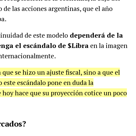
o de las acciones argentinas, que el año
ba.
tinuidad de este modelo
dependerá de la
nga el escándalo de $Libra
en la imagen
internacionalmente.
que se hizo un ajuste fiscal, sino a que el
o este escándalo pone en duda la
ue hoy hace que su proyección cotice un poco
rcados?