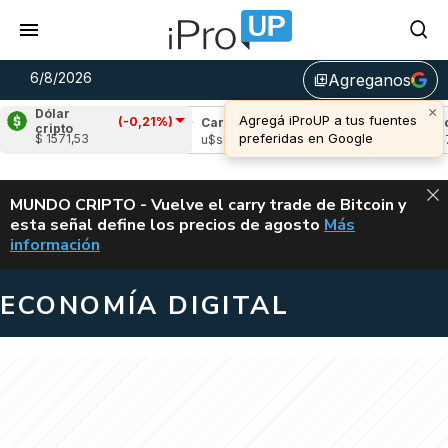
6/8/2026
Agreganos
library_add
×
Dólar
Agregá iProUP a tus fuentes
(-0,21%)
le
(-1,10%)
Cardano
(9,15%)
Avalanche
cripto
preferidas en Google
$ 1571,53
,05
u$s 0,21
u$s 6,47
ALERTA
MUNDO CRIPTO - Vuelve el carry trade de Bitcoin y
esta señal define los precios de agosto
Más
VUELVE EL CAR
información
ECONOMÍA DIGITAL