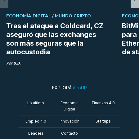
ECONOMÍA DIGITAL /
MUNDO CRIPTO
ECONOM
Tras el ataque a Coldcard, CZ
BitM
aseguró que las exchanges
para 
son más seguras que la
Ethe
autocustodia
de s
Por
B.D.
EXPLORÁ
iProUP
Lo último
Economía
Finanzas 4.0
Digital
Empleo 4.0
Innovación
Startups
Leaders
Contacto