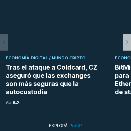
ECONOMÍA DIGITAL /
MUNDO CRIPTO
ECONOM
Tras el ataque a Coldcard, CZ
BitM
aseguró que las exchanges
para 
son más seguras que la
Ethe
autocustodia
de s
Por
B.D.
EXPLORÁ
iProUP