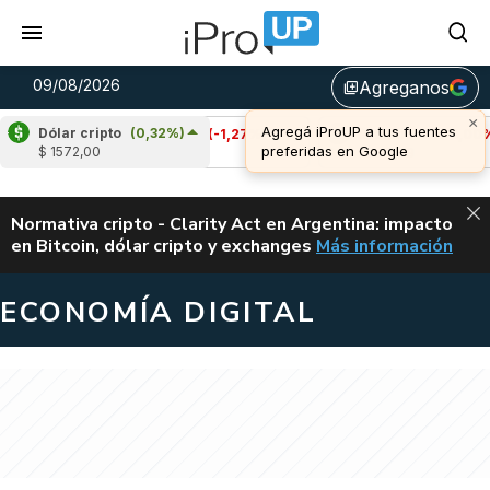
09/08/2026
Agreganos
library_add
Dólar cripto
(0,32%)
Cardano
(-1,27%)
Avalanche
(-1,00%)
$ 1572,00
u$s 0,20
u$s 6,49
ALERTA
Normativa cripto - Clarity Act en Argentina: impacto
en Bitcoin, dólar cripto y exchanges
Más información
CLARITY ACT EN AR
ECONOMÍA DIGITAL