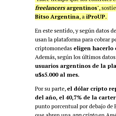
freelancers
argentinos
", sost
Bitso Argentina
, a
iProUP
.
En este sentido, y según datos d
usan la plataforma para cobrar po
criptomonedas
eligen hacerlo
Además, según los últimos datos
usuarios argentinos de la pl
u$s5.000 al mes.
Por su parte,
el dólar cripto r
del año, el 40,7% de la carte
punto porcentual por debajo de 
que abren una
app cripto
en Amér