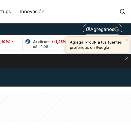
rtups
Innovación
Agreganos
library_add
×
Arbitrum
(-1,25%)
Bitcoin
(1,12%)
Agregá iProUP a tus fuentes
u$s 0,08
u$s 64.833,00
preferidas en Google
DE DE BITCOIN Y ESTA SEÑAL DEFINE LOS PRECIOS DE AG