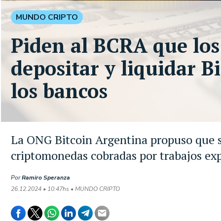
MUNDO CRIPTO
Piden al BCRA que los
depositar y liquidar Bi
los bancos
La ONG Bitcoin Argentina propuso que s
criptomonedas cobradas por trabajos expo
Por
Ramiro Speranza
26.12.2024 • 10:47hs • MUNDO CRIPTO