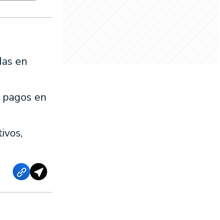
das en
n pagos en
ivos,