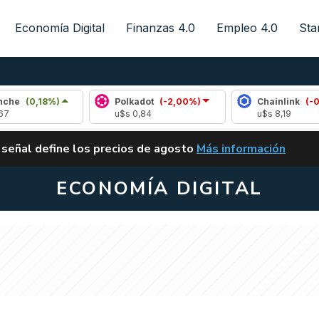
Economía Digital
Finanzas 4.0
Empleo 4.0
Sta
8%)
Polkadot
(-2,00%)
Chainlink
(-0,10%)
u$s 0,84
u$s 8,19
ALERTA
 señal define los precios de agosto
Más información
VUELVE EL CARRY TRA
ECONOMÍA DIGITAL