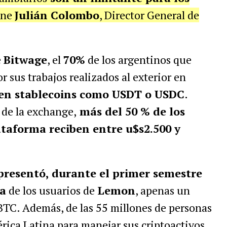
iene
Julián Colombo
, Director General de
e
Bitwage
, el
70%
de los argentinos que
r sus trabajos realizados al exterior en
 en stablecoins como USDT o USDC
.
 de la exchange,
más del 50 % de los
ataforma reciben entre u$s2.500 y
epresentó, durante el primer semestre
ra
de los usuarios de
Lemon
, apenas un
BTC. Además, de las 55 millones de personas
ica Latina para manejar sus criptoactivos,