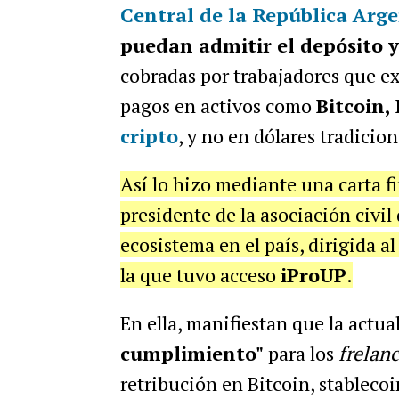
Central de la República Arg
puedan admitir el depósito y
cobradas por trabajadores que exp
pagos en activos como
Bitcoin
cripto
, y no en dólares tradicion
Así lo hizo mediante una carta 
presidente de la asociación civil
ecosistema en el país, dirigida a
la que tuvo acceso
iProUP
.
En ella, manifiestan que la actua
cumplimiento"
para los
frelan
retribución en Bitcoin, stablecoi