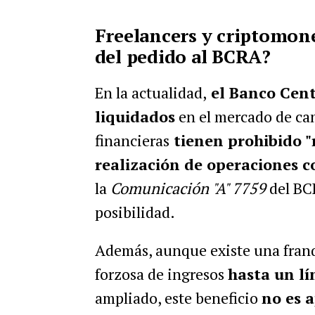
Freelancers y criptomone
del pedido al BCRA?
En la actualidad,
el Banco Centr
liquidados
en el mercado de cam
financieras
tienen prohibido "re
realización de operaciones co
la
Comunicación "A" 7759
del BCR
posibilidad.
Además, aunque existe una franq
forzosa de ingresos
hasta un lí
ampliado, este beneficio
no es 