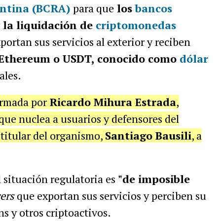
entina (BCRA)
para que
los
bancos
 la liquidación de
criptomonedas
ortan sus servicios al exterior y reciben
, Ethereum o USDT, conocido como
dólar
ales.
firmada por
Ricardo Mihura Estrada
,
 que nuclea a usuarios y defensores del
l titular del organismo,
Santiago Bausili
, a
l situación regulatoria es
"de imposible
cers
que exportan sus servicios y perciben su
ns y otros criptoactivos.