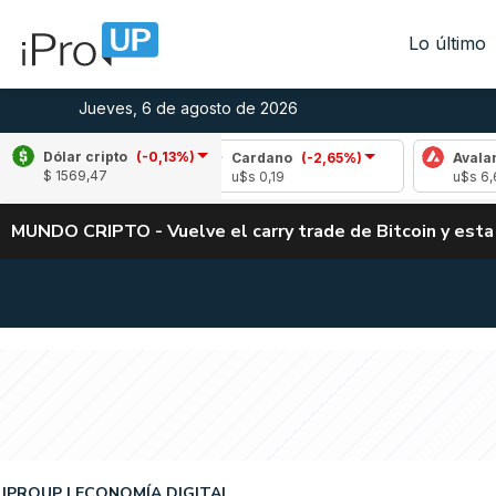
Lo último
Jueves, 6 de agosto de 2026
Dólar cripto
(-0,13%)
-1,00%)
Cardano
(-2,65%)
Avalanche
(0,1
$ 1569,47
u$s 0,19
u$s 6,67
MUNDO CRIPTO - Vuelve el carry trade de Bitcoin y esta
IPROUP
ECONOMÍA DIGITAL