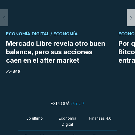
ECONOMÍA DIGITAL /
ECONOMÍA
ECONOM
Mercado Libre revela otro buen
Por q
balance, pero sus acciones
Bitco
caen en el after market
entra
Por
M.B
EXPLORÁ
iProUP
Lo último
Economía
Finanzas 4.0
Digital