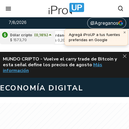
7/8/2026
Agreganos
library_add
×
Agregá iProUP a tus fuentes
Dólar cripto
(0,16%)
(-0,75%)
Cardano
(5,49%)
Avalanche
(1,
preferidas en Google
$ 1573,70
4
u$s 0,20
u$s 6,50
ALERTA
MUNDO CRIPTO - Vuelve el carry trade de Bitcoin y
esta señal define los precios de agosto
Más
VUELVE EL CAR
información
ECONOMÍA DIGITAL