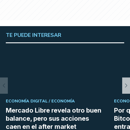
TE PUEDE INTERESAR
ECONOMÍA DIGITAL /
ECONOMÍA
ECONOM
Mercado Libre revela otro buen
Por q
balance, pero sus acciones
Bitco
caen en el after market
entra