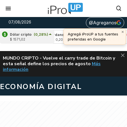
07/08/2026
Agreganos
library_add
×
Agregá iProUP a tus fuentes
Dólar cripto
(0,28%)
(-1,17%)
Cardano
(4,67%)
Avalanche
(-3
preferidas en Google
$ 1571,02
u$s 0,20
u$s 6,42
ALERTA
MUNDO CRIPTO - Vuelve el carry trade de Bitcoin y
esta señal define los precios de agosto
Más
VUELVE EL CAR
información
ECONOMÍA DIGITAL