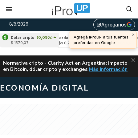
8/8/2026
Agreganos
library_add
×
Agregá iProUP a tus fuentes
Dólar cripto
(0,09%)
(2,14%)
Cardano
(-0,24%)
Avalanche
(1
preferidas en Google
$ 1570,07
4
u$s 0,20
u$s 6,53
ALERTA
Normativa cripto - Clarity Act en Argentina: impacto
en Bitcoin, dólar cripto y exchanges
Más información
CLARITY ACT EN AR
ECONOMÍA DIGITAL