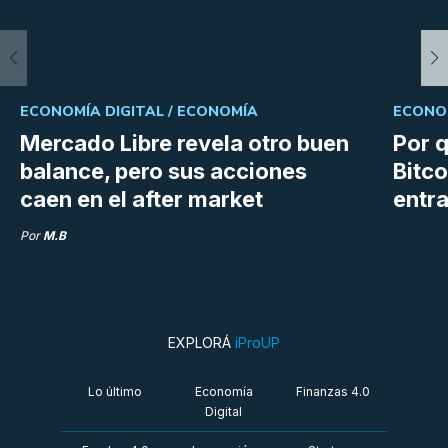
ECONOMÍA DIGITAL /
ECONOMÍA
ECONOM
Mercado Libre revela otro buen
Por q
balance, pero sus acciones
Bitco
caen en el after market
entra
Por
M.B
EXPLORÁ
iProUP
Lo último
Economía
Finanzas 4.0
Digital