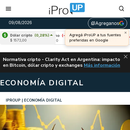
09/08/2026
Agreganos
library_add
×
Agregá iProUP a tus fuentes
Dólar cripto
(0,28%)
4%)
Cardano
(-1,11%)
Avalanche
(-0,82%)
preferidas en Google
$ 1572,00
u$s 0,20
u$s 6,48
ALERTA
Normativa cripto - Clarity Act en Argentina: impacto
en Bitcoin, dólar cripto y exchanges
Más información
CLARITY ACT EN AR
ECONOMÍA DIGITAL
IPROUP
ECONOMÍA DIGITAL