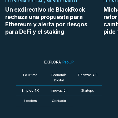
ECONOMÍA DIGITAL /
MUNDO CRIPTO
ECONOM
Un exdirectivo de BlackRock
Micha
rechaza una propuesta para
refor
Ethereum y alerta por riesgos
cambi
para DeFi y el staking
pide 
EXPLORÁ
iProUP
Lo último
Economía
Finanzas 4.0
Digital
Empleo 4.0
Innovación
Startups
Leaders
Contacto