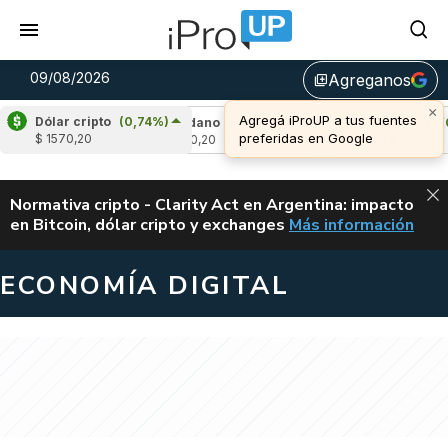
09/08/2026
Agreganos
library_add
×
Agregá iProUP a tus fuentes
Dólar cripto
(0,74%)
,32%)
Cardano
(-0,78%)
Avalanche
(0,55
preferidas en Google
$ 1570,20
u$s 0,20
u$s 6,49
ALERTA
Normativa cripto - Clarity Act en Argentina: impacto
en Bitcoin, dólar cripto y exchanges
Más información
CLARITY ACT EN AR
ECONOMÍA DIGITAL