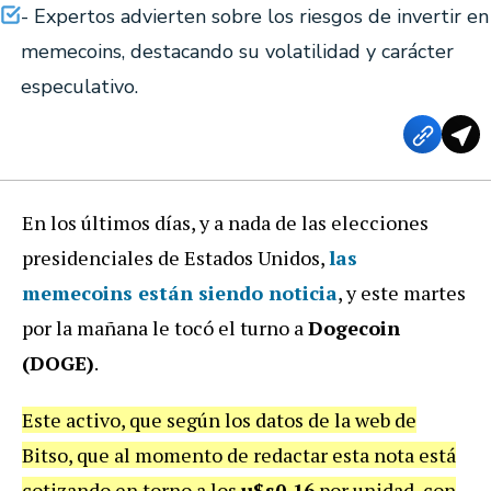
- Expertos advierten sobre los riesgos de invertir en
memecoins, destacando su volatilidad y carácter
especulativo.
En los últimos días, y a nada de las elecciones
presidenciales de Estados Unidos,
las
memecoins están siendo noticia
, y este martes
por la mañana le tocó el turno a
Dogecoin
(DOGE)
.
Este activo, que según los datos de la web de
Bitso, que al momento de redactar esta nota está
cotizando en torno a los
u$s0,16
por unidad, con