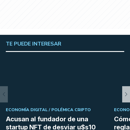
TE PUEDE INTERESAR
ECONOMÍA DIGITAL /
POLÉMICA CRIPTO
ECONOM
Acusan al fundador de una
Cómo
startup NFT de desviar u$s10
regl