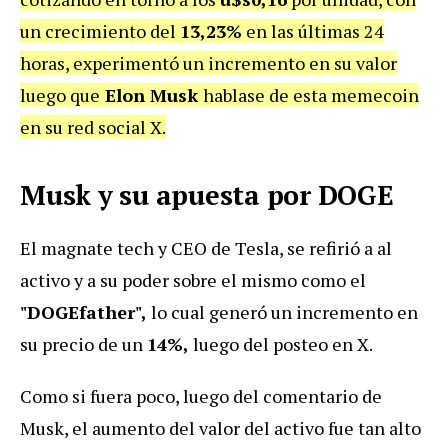
un crecimiento del
13,23%
en las últimas 24
horas, experimentó un incremento en su valor
luego que
Elon Musk
hablase de esta memecoin
en su red social X.
Musk y su apuesta por DOGE
El magnate tech y CEO de Tesla, se refirió a al
activo y a su poder sobre el mismo como el
"DOGEfather",
lo cual generó un incremento en
su precio de un
14%,
luego del posteo en X.
Como si fuera poco, luego del comentario de
Musk, el aumento del valor del activo fue tan alto