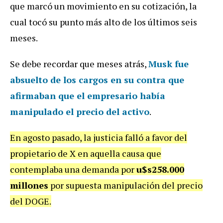
que marcó un movimiento en su cotización, la
cual tocó su punto más alto de los últimos seis
meses.
Se debe recordar que meses atrás,
Musk fue
absuelto de los cargos en su contra que
afirmaban que el empresario había
manipulado el precio del activo
.
En agosto pasado, la justicia falló a favor del
propietario de X en aquella causa que
contemplaba una demanda por
u$s258.000
millones
por supuesta manipulación del precio
del DOGE.