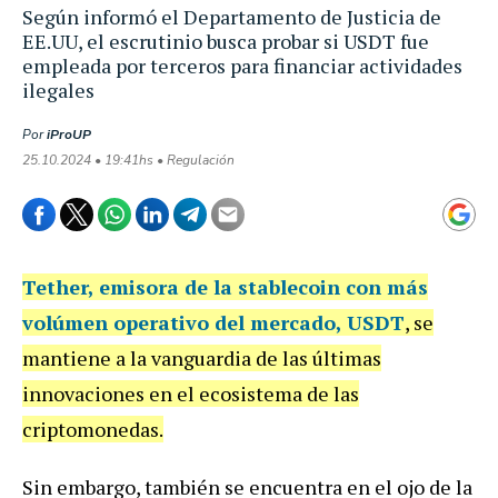
Según informó el Departamento de Justicia de
EE.UU, el escrutinio busca probar si USDT fue
empleada por terceros para financiar actividades
ilegales
Por
iProUP
25.10.2024 • 19:41hs • Regulación
Tether
, emisora de la stablecoin con más
volúmen operativo del mercado, USDT
, se
mantiene a la vanguardia de las últimas
innovaciones en el ecosistema de las
criptomonedas.
Sin embargo, también se encuentra en el ojo de la