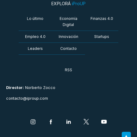
EXPLORÁ
iProUP
Lo último
Economía
Finanzas 4.0
Digital
Empleo 4.0
Innovación
Startups
Leaders
Contacto
RSS
Director:
Norberto Zocco
contacto@iproup.com