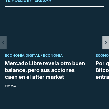
TE PUEDE INTERESAR
ECONOMÍA DIGITAL /
ECONOMÍA
ECONOM
Mercado Libre revela otro buen
Por q
balance, pero sus acciones
Bitco
caen en el after market
entra
Por
M.B