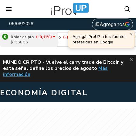
06/08/2026
Agreganos
library_add
×
Agregá iProUP a tus fuentes
Dólar cripto
(-0,11%)
9%)
Cardano
(-1,62%)
Avalanche
(0,73%)
preferidas en Google
$ 1568,56
u$s 0,19
u$s 6,67
ALERTA
MUNDO CRIPTO - Vuelve el carry trade de Bitcoin y
esta señal define los precios de agosto
Más
VUELVE EL CAR
información
ECONOMÍA DIGITAL