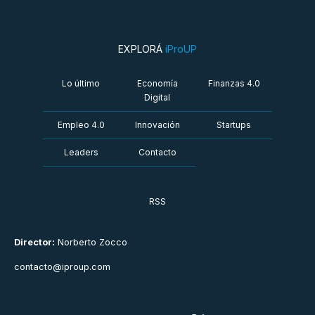
EXPLORÁ
iProUP
Lo último
Economía
Finanzas 4.0
Digital
Empleo 4.0
Innovación
Startups
Leaders
Contacto
RSS
Director:
Norberto Zocco
contacto@iproup.com