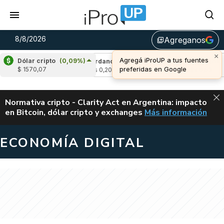
8/8/2026
Agreganos
library_add
×
Agregá iProUP a tus fuentes
Dólar cripto
(0,09%)
,14%)
Cardano
(-0,24%)
Avalanche
(1,98
preferidas en Google
$ 1570,07
u$s 0,20
u$s 6,53
ALERTA
Normativa cripto - Clarity Act en Argentina: impacto
en Bitcoin, dólar cripto y exchanges
Más información
CLARITY ACT EN AR
ECONOMÍA DIGITAL