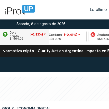
Lo último
Sábado, 8 de agosto de 2026
Dólar
(-0,83%)
1,07%)
Cardano
(-0,41%)
Avalanche
(0,0
cripto
$ 1564,06
u$s 0,20
u$s 6,43
Normativa cripto - Clarity Act en Argentina: impacto en 
IPROUP
ECONOMÍA DIGITAL