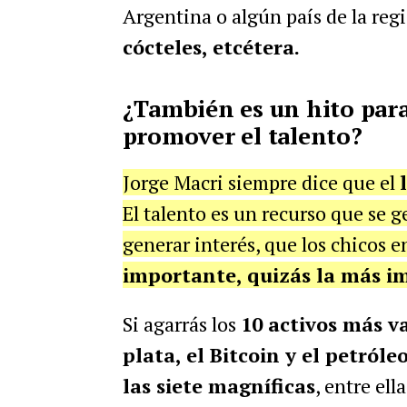
Argentina o algún país de la reg
cócteles, etcétera.
¿También es un hito para
promover el talento?
Jorge Macri siempre dice que el
El talento es un recurso que se g
generar interés, que los chicos 
importante, quizás la más 
Si agarrás los
10 activos más va
plata, el Bitcoin y el petróle
las siete magníficas
, entre el