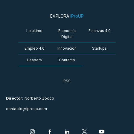
EXPLORÁ
iProUP
Lo último
Economía
Finanzas 4.0
Digital
Empleo 4.0
Innovación
Startups
Leaders
Contacto
RSS
Director:
Norberto Zocco
contacto@iproup.com