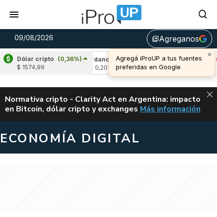
09/08/2026
Agreganos
library_add
×
Agregá iProUP a tus fuentes
Dólar cripto
(0,36%)
(0,47%)
Cardano
(-0,29%)
Avalanche
(-1
preferidas en Google
$ 1574,99
u$s 0,20
u$s 6,49
ALERTA
Normativa cripto - Clarity Act en Argentina: impacto
en Bitcoin, dólar cripto y exchanges
Más información
CLARITY ACT EN AR
ECONOMÍA DIGITAL