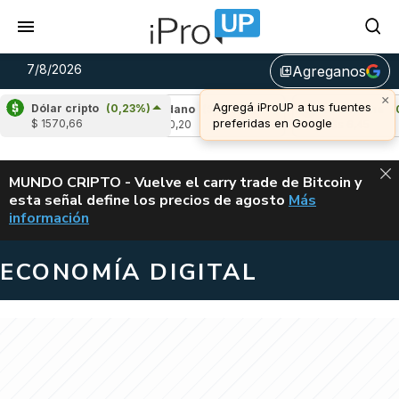
7/8/2026
Agreganos
library_add
×
Agregá iProUP a tus fuentes
Dólar cripto
(0,23%)
1,17%)
Cardano
(5,79%)
Avalanche
(0,16
preferidas en Google
$ 1570,66
u$s 0,20
u$s 6,45
ALERTA
MUNDO CRIPTO - Vuelve el carry trade de Bitcoin y
esta señal define los precios de agosto
Más
VUELVE EL CAR
información
ECONOMÍA DIGITAL