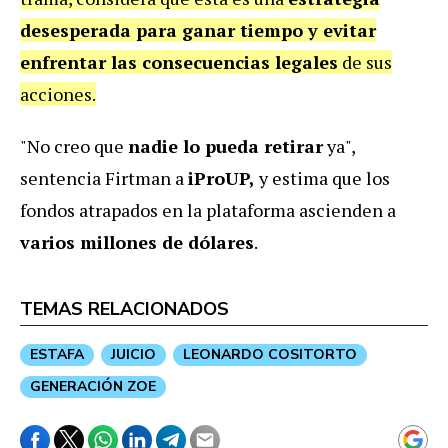
desesperada para ganar tiempo y evitar
enfrentar las consecuencias legales
de sus
acciones.
"No creo que
nadie lo pueda retirar
ya",
sentencia Firtman a
iProUP,
y estima que los
fondos atrapados en la plataforma ascienden a
varios millones de dólares
.
TEMAS RELACIONADOS
ESTAFA
JUICIO
LEONARDO COSITORTO
GENERACIÓN ZOE