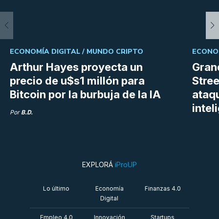
ECONOMÍA DIGITAL /
MUNDO CRIPTO
ECONOM
Arthur Hayes proyecta un
Gran
precio de u$s1 millón para
Stree
Bitcoin por la burbuja de la IA
ataq
intel
Por
B.D.
EXPLORÁ
iProUP
Lo último
Economía
Finanzas 4.0
Digital
Empleo 4.0
Innovación
Startups