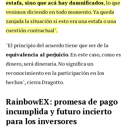
estafa, sino que acá hay damnificados
, lo que
venimos diciendo en todo momento. Ya queda
zanjada la situación si esto era una estafa o una
cuestión contractual".
"El principio del acuerdo tiene que ser de la
equivalencia al perjuicio
. En este caso, como es
dinero, será dineraria. No significa un
reconocimiento en la participación en los
hechos", cierra Dragotto.
RainbowEX: promesa de pago
incumplida y futuro incierto
para los inversores