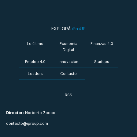
EXPLORÁ
iProUP
Lo último
Economía
Finanzas 4.0
Digital
Empleo 4.0
Innovación
Startups
Leaders
Contacto
RSS
Director:
Norberto Zocco
contacto@iproup.com