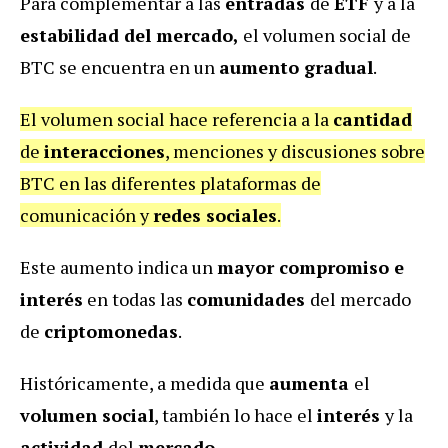
Para complementar a las
entradas
de
ETF
y a la
estabilidad del mercado,
el volumen social de
BTC se encuentra en un
aumento gradual
.
El volumen social hace referencia a la
cantidad
de
interacciones
, menciones y discusiones sobre
BTC en las diferentes plataformas de
comunicación y
redes sociales
.
Este aumento indica un
mayor compromiso e
interés
en todas las
comunidades
del mercado
de
criptomonedas
.
Históricamente, a medida que
aumenta
el
volumen social
, también lo hace el
interés
y la
actividad
del
mercado
.