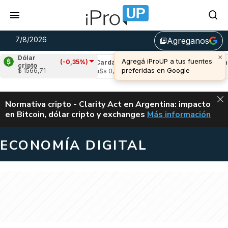
7/8/2026
Agreganos
library_add
×
Dólar
Agregá iProUP a tus fuentes
(-0,35%)
le
(-1,11%)
Cardano
(-0,46%)
Avalanche
cripto
preferidas en Google
$ 1566,71
,02
u$s 0,20
u$s 6,45
ALERTA
Normativa cripto - Clarity Act en Argentina: impacto
en Bitcoin, dólar cripto y exchanges
Más información
CLARITY ACT EN AR
ECONOMÍA DIGITAL