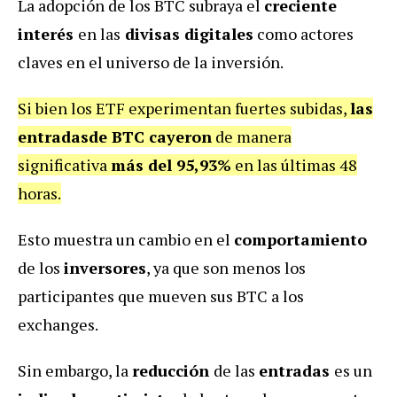
La adopción de los BTC subraya el
creciente
interés
en las
divisas digitales
como actores
claves en el universo de la inversión.
Si bien los ETF experimentan fuertes subidas,
las
entradasde BTC cayeron
de manera
significativa
más del 95,93%
en las últimas 48
horas.
Esto muestra un cambio en el
comportamiento
de los
inversores
, ya que son menos los
participantes que mueven sus BTC a los
exchanges.
Sin embargo, la
reducción
de las
entradas
es un