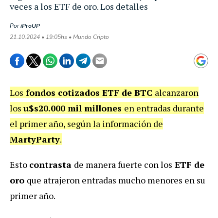
veces a los ETF de oro. Los detalles
Por
iProUP
21.10.2024 • 19:05hs • Mundo Cripto
Los
fondos cotizados ETF de BTC
alcanzaron
los
u$s20.000 mil millones
en entradas durante
el primer año, según la información de
MartyParty
.
Esto
contrasta
de manera fuerte con los
ETF de
oro
que atrajeron entradas mucho menores en su
primer año.