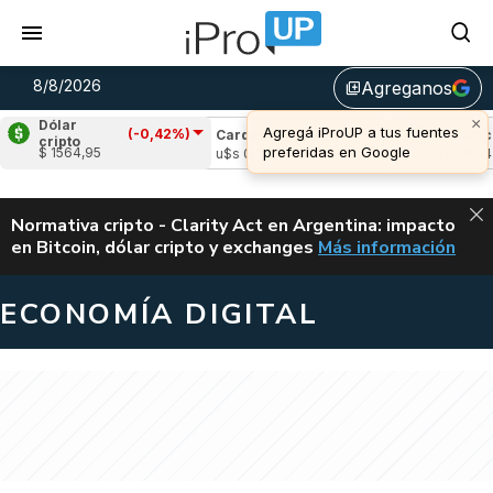
8/8/2026
Agreganos
library_add
×
Dólar
Agregá iProUP a tus fuentes
(-0,42%)
ple
(1,93%)
Cardano
(1,03%)
Avalanche
cripto
preferidas en Google
$ 1564,95
 1,04
u$s 0,20
u$s 6,54
ALERTA
Normativa cripto - Clarity Act en Argentina: impacto
en Bitcoin, dólar cripto y exchanges
Más información
CLARITY ACT EN AR
ECONOMÍA DIGITAL