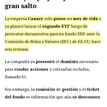
gran salto
La empresa
Canary
solo
posee
un
mes de vida
y
ya planeó lanzar el
segundo ETF
luego de
presentar documentos para un fondo XRP ante la
Comisión de Bolsa y Valores (SEC) de EE.UU. hace
una semana.
La compañía ya
presentó
el
dominio
necesario
para
vender acciones
y cotizarlas en bolsa,
llamado S1.
Sin embargo, la
comisión
de
gestión
y el
ticket
del fondo
es información que aún
se desconoce
.