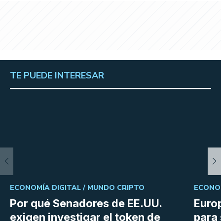
TE PUEDE INTERESAR
ECONOMÍA DIGITAL /
MUNDO CRIPTO
ECONOM
Por qué Senadores de EE.UU.
Euro
exigen investigar el token de
para 