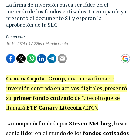
La firma de inversión busca ser líder en el
mercado de los fondos cotizados. La compañía ya
presentó el documento S1 y esperan la
aprobación de la SEC
Por
iProUP
16.10.2024 • 17:22hs • Mundo Cripto
Canary Capital Group,
una nueva firma de
inversión centrada en activos digitales, presentó
su
primer fondo cotizado
de Litecoin que se
llamará
ETF Canary Litecoin
(LTC).
La compañía fundada por
Steven McClurg
, busca
ser la
líder
en el mundo de los
fondos cotizados